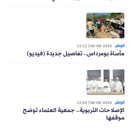
الوطن
15:12
08-08-2026
مأساة بومرداس.. تفاصيل جديدة (فيديو)
الوطن
22:05
08-08-2026
الإصلاحات التربوية.. جمعية العلماء توضح
موقفها