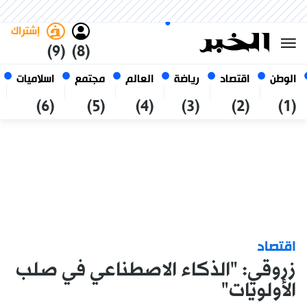
الجمعة 23 صفر 1448 الموافق ل
غامق
فاتح
العربي
07 أغسطس 2026
الجزائر
إشتراك
(9)
(8)
الوطن
اقتصاد
رياضة
العالم
مجتمع
اسلاميات
(6)
(5)
(4)
(3)
(2)
(1)
اقتصاد
زروقي: "الذكاء الاصطناعي في صلب
الأولويات"