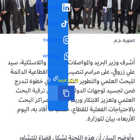
LinkedIn
TikTok
Instagram
الصورة: ح.م
WhatsApp
أشرف وزير البريد والمواصلات السلكية واللاسلكية، سيد
علي زروقي، على مراسم تنصيب اللجنة القطاعية الدائمة
رابط مختصر
تم نسخ الرابط
للبحث العلمي والتطوير التكنولوجي، في خطوة تندرج
ضمن تجسيد توجهات الدولة الرامية إلى ترقية البحث
العلمي وتعزيز الابتكار وربط الجامعة ومراكز البحث
بالاحتياجات الفعلية للقطاع، حسب ما أفاد به، اليوم
الأربعاء، بيان للوزارة.
وأوضح البيان أن هذه اللجنة تشكل فضاءً للتشاور