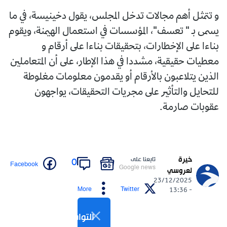
و تتمثل أهم مجالات تدخل المجلس، يقول دخينيسة، في ما
يسمى بـ " تعسف"، المؤسسات في استعمال الهيمنة، ويقوم
بناءا على الإخطارات، بتحقيقات بناءا على أرقام و
معطيات حقيقية، مشددا في هذا الإطار، على أن المتعاملين
الذين يتلاعبون بالأرقام أو يقدمون معلومات مغلوطة
للتحايل والتأثير على مجريات التحقيقات، يواجهون
عقوبات صارمة.
خيرة
تابعنا على
0
Facebook
Google news
لعروسي
23/12/2025
More
Twitter
- 13:36
التواصل الاجتماعي