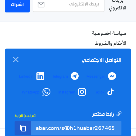
بريدك
اشتراك
الالكتروني
سياسة الخصوصية
الأحكام والشروط
الإشهار
التواصل الاجتماعي
اتصل بنا
من نحن
LinkedIn
Telegram
Messenger
WhatsApp
Instagram
TikTok
Twitter
TikTok
YouTube
Facebook
رابط مختصر
تم نسخ الرابط
RSS
Tel : +213(0)023 31 69 04 - eMail :
info@elkhabar.com