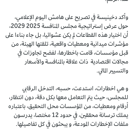
وأكد دخينيسة في تصريح على هامش اليوم الإعلامي،
حول عرض إستراتيجية مجلس المنافسة 2025 2029،
أن اختيار هذه القطاعات لم يكن عشوائيا، بل جاء بناءا على
مؤشرات ميدانية ومعطيات واقعية، تلقتها الهيئة، من
قبل مؤسسات، قامت باخطارها، لفضح تجاوزات في
مجالات اقتصادية ذات علاقة بالمنافسة والأسعار
والتسيير المالي.
و هي اخطارات، استدعت، حسبه، التدخل الرقابي
للمجلس، حيث يتم التعامل معها بكل دقة، دون انتظار،
أرقام ومعطيات، من المؤسسات محل التحقيق، باعتباره
يملك ترسانة محققين، في حدود 12 مختصا، يدرسون
ملفات الإخطارات المودعة، و يبحثون في كل تفاصيلها.