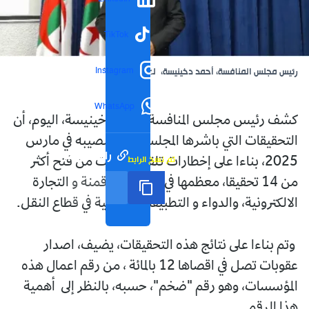
TikTok
Instagram
رئيس مجلس المنافسة، أحمد دخينيسة، الصورة: "الخبر"
WhatsApp
كشف رئيس مجلس المنافسة، أحمد دخينيسة، اليوم، أن
التحقيقات التي باشرها المجلس، منذ تنصيبه في مارس
رابط مختصر
تم نسخ الرابط
2025، بناءا على إخطارات تلقاها، مكنت من فتح أكثر
من 14 تحقيقا، معظمها في مجالات الرقمنة و التجارة
الالكترونية، والدواء و التطبيقات الرقمية في قطاع النقل.
وتم بناءا على نتائج هذه التحقيقات، يضيف، اصدار
عقوبات تصل في اقصاها 12 بالمائة ، من رقم اعمال هذه
المؤسسات، وهو رقم "ضخم"، حسبه، بالنظر إلى أهمية
هذا الرقم.