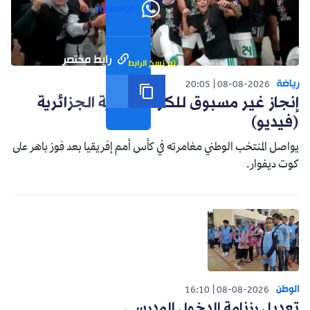
WhatsApp
رابط مختصر
تم نسخ الرابط
رياضة
20:05
08-08-2026
إنجاز غير مسبوق للكرة النسوية الجزائرية
(فيديو)
يواصل المنتخب الوطني مغامرته في كأس أمم إفريقيا بعد فوز باهر على
كوت ديفوار.
الوطن
16:10
08-08-2026
تعديل رزنامة الدخول المدرسي