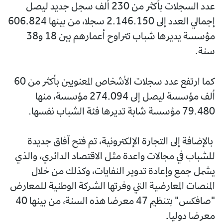
عدد السجلات بأكثر من 230 ألف سجل جديد ليصل
إجمالي العدد إلى 2.146.150 سجلا، من بينها 606.824
مؤسسة يديرها شباب تتراوح أعمارهم بين 18 و38
سنة.
كما ارتفع عدد سجلات الأشخاص المعنويين بأكثر من 60
ألف مؤسسة ليصل إلى 274.094 مؤسسة، منها
79.480 مؤسسة شابة تديرها فئة الشباب نفسها.
بالإضافة إلى التجارة الإلكترونية، تم فتح آفاق جديدة
للشباب في مجالات واعدة مثل الاقتصاد الدائري، والذي
يشمل جمع وإعادة تدوير النفايات، وكذلك من خلال
المنصات المعارضية التي وفرتها الشركة الوطنية للمعارض
"صافكس" بتنظيم 47 معرضا هذه السنة، من بينها 40
معرضا دوليا.