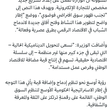
المسؤولة أن الوزارة تعمل على إعداد تشريع جديد
مخصص للتجارة الإلكترونية. ويهدف هذا النص إلى
"تجنب ظهور سوق افتراضي فوضوي"، ووضع "إطار
واضح لتطوير هذا النشاط وفتح آفاق جديدة لاندماج
الشباب في الاقتصاد الرقمي بطرق عصرية وفعالة".
وأضافت الوزيرة: "نسعى لتحويل الديناميكية الحالية –
التي تبقى في جزء كبير منها غير منظمة – إلى سلسلة
اقتصادية حقيقية، تسهم في إنتاج قيمة مضافة للاقتصاد
الوطني وفرص عمل مستدامة".
رؤية أوسع نحو تنظيم إدماج وإضافة قيمة يأتي هذا التوجه
في إطار الاستراتيجية الحكومية الأوسع لتنظيم السوق
الوطني، القائمة على رقمنةٍ ترتكز على الثقة والمعرفة
والشفافية.