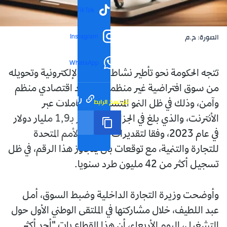
TikTok
Instagram
الصورة: ح.م
WhatsApp
تتجه الحكومة نحو تأطير نشاط التجارة الإلكترونية وتحويله
من سوق افتراضية غير منظمة إلى رافد اقتصادي منظم
رابط مختصر
تم نسخ الرابط
وآمن، وذلك في ظل النمو المتسارع للمعاملات عبر
الأنترنت، والذي بلغ في الجزائر قيمة تقدر بـ1,9 مليار دولار
في عام 2023، وفقا لتقديرات منظمة الأمم المتحدة
للتجارة والتنمية، مع توقعات بأن يتجاوز هذا الرقم، في ظل
تسجيل أكثر من 42 مليون طرد سنويا.
وأوضحت وزيرة التجارة الداخلية وضبط السوق، أمل
عبد اللطيف، خلال مشاركتها في الملتقى الوطني الأول حول
التشغيل، اليوم الأربعاء، أن هذا القطاع بات "أحد أكثر