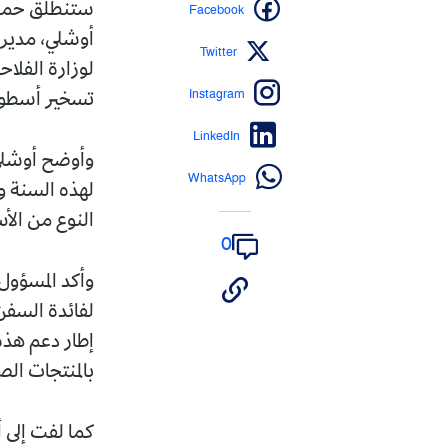
Facebook
ستنطلق حملة ص
أوشلي، مدير ت
Twitter
لوزارة الفلاح
Instagram
تسخير أسطول مكون من 41 سفينة، 
LinkedIn
وأوضح أوشلي ف
WhatsApp
لهذه السنة و
النوع من الأسماك 2465.28 طن بزيادة أكثر من 00
0
وأكد المسؤول
لفائدة السفن
إطار دعم هذه
بالمنتجات الص
كما لفت إلى 