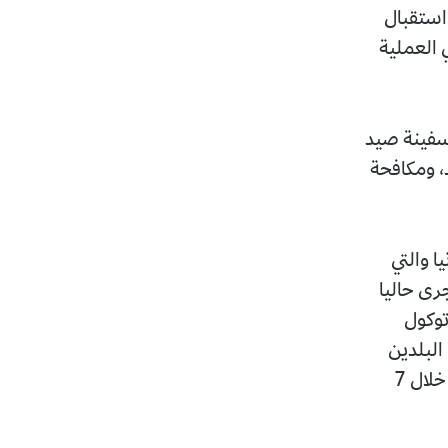
قصد توطين محطة استقبال
ي العملية
تظر، وفق الوزارة، وخلال السنة الجارية إطلاق عملية تجهيز 1700 سفينة صيد
د، ومكافحة
ا والتي
جرى حاليا
توكول
ية المائيات الموقع في الجزائر في سبتمبر 2022 بين البلدين
والذي يهدف إلى استغلال حصة صيد تقدر ب 31.120 طن من الأسماك من خلال 7