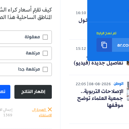
كيف تقيّم أسعار كراء ال
الوطن
16:10
08-08-2026
المناطق الساحلية هذا ا
تعديل رزنامة الدخول
المدرسي
تم نسخ الرابط
معقولة
الوطن
15:12
08-08-2026
مرتفعة
مأساة بومرداس..
تفاصيل جديدة (فيديو)
مرتفعة جدا
الوطن
22:05
08-08-2026
إظهار النتائج
تصو
الإصلاحات التربوية..
جمعية العلماء توضح
موقفها
العودة إلى
إجمالي ال
الاستفتاء
1369