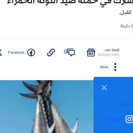
 المقبل.
تابعنا على
0
Facebook
Google news
More
Telegra
Instagram