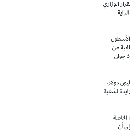
رار الوزاري
لراية
 الأسطول
ونة الحمراء الحية من
خلال ستة عشر (16) عملية صيد ناجحة وذلك في الفترة الممتدة من 2 إلى 30 جوان
ة تصدير المنتوج سمحت بتسجيل عائدات قدرت ب 11.8 مليون دولار،
 الأهمية المتزايدة لشعبة
 الخاصة
VMS، أشار أوشلي إلى أن