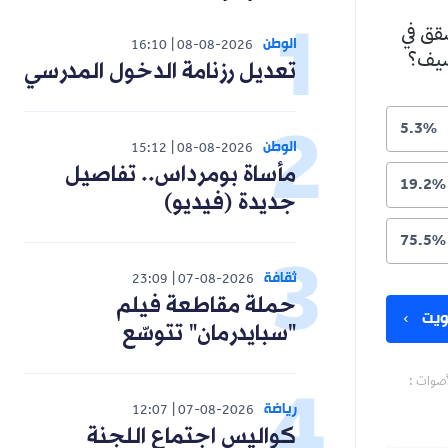
شقق في
الوطن
16:10
08-08-2026
لصيف؟
تعديل رزنامة الدخول المدرسي
5.3%
الوطن
15:12
08-08-2026
مأساة بومرداس.. تفاصيل
19.2%
جديدة (فيديو)
75.5%
ثقافة
23:09
07-08-2026
حملة مقاطعة فيلم
يت
"سبايدرمان" تتوسّع
أصوات :
رياضة
12:07
07-08-2026
كواليس اجتماع اللجنة