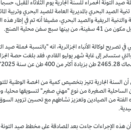
يد التونة الحمراء للسنة الجارية يوم الثلاثاء المقبل، حسبما 
نمية الصيد البحري بالمديرية العامة للصيد البحري وتربية المائي
ة والتنمية الريفية والصيد البحري، مضيفا أنه تم في إطار هذه ا
من بينها سبع سفن محلية الصنع.
ي تصريح لوكالة الأنباء الجزائرية، انه "بالنسبة لحملة صيد الت
التي ستستمر إلى غاية شهر يوليو القادم، فقد بلغت حصة الجزا
4 طن عن سنة 2025".
 أن السنة الجارية تتميز بتخصيص كمية من الحصة الوطنية للتون
 الساحلية الصغيرة من نوع "مهني صغير" لتسويقها محليا، و
 الفئة من الصيادين وتعزيز نشاطهم مع تحسين تزويد السوق 
يدية.
أن هذه الإجراءات جاءت بعد المصادقة على مخطط صيد التونة 