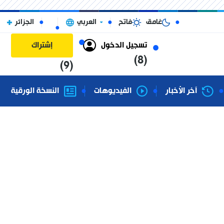
غامق
فاتح
العربي
الجزائر
تسجيل الدخول
إشتراك
(8)
(9)
آخر الأخبار
الفيديوهات
النسخة الورقية