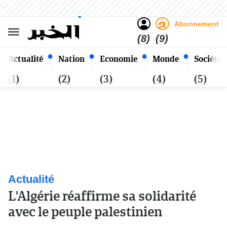
Sombre
Clair
Français
Vendredi 23 Safar 1448 - 07
Alger
Août 2026
Abonnement
(8)
(9)
Actualité
Nation
Economie
Monde
Société
(1)
(2)
(3)
(4)
(5)
Actualité
L'Algérie réaffirme sa solidarité
avec le peuple palestinien