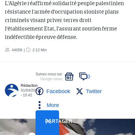
L'Algérie réaffirmé solidarité peuple palestinien
résistance l'armée d'occupation sioniste plans
criminels visant priver terres droit
l'établissement Etat, l'assurant soutien ferme
indéfectible épreuve défense.
44058
2:12 Min
Suivez-nous sur
0
Google news
Rédaction
Facebook
Twitter
01/04/2024
- 15:42
More
PARTAGER