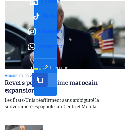
LinkedIn
TikTok
Instagram
WhatsApp
Lien court
Lien copié
MONDE
07-08-2026
16:59
Revers pour le régime marocain
expansionniste
Les États-Unis réaffirment sans ambiguïté la
souveraineté espagnole sur Ceuta et Melilla.