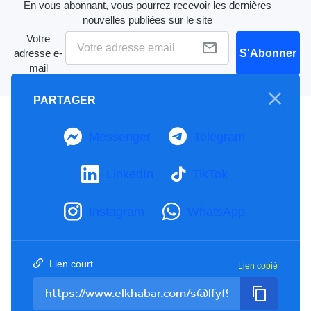
En vous abonnant, vous pourrez recevoir les dernières
nouvelles publiées sur le site
Votre
adresse e-
S'Abonner
mail
PARTAGER
A propos
Messenger
Telegram
Mention Légale
Notre Charte
Contactez-nous
LinkedIn
TikTok
Publicités
Instagram
WhatsApp
Facebook
YouTube
TikTok
Lien court
Lien copié
Twitter
RSS