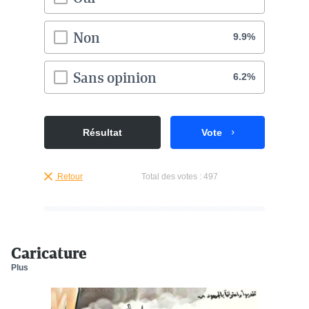
Non
9.9%
Sans opinion
6.2%
Résultat
Vote
Retour
Total des votes :
497
Caricature
Plus