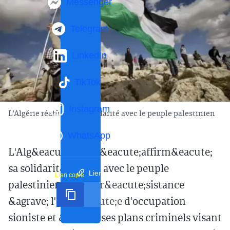
Messenger
Telegram
LinkedIn
TikTok
Instagram
L'Algérie réaffirme sa solidarité avec le peuple palestinien
WhatsApp
L'Alg&eacute;rie a r&eacute;affirm&eacute;
sa solidarit&eacute; avec le peuple
Lien court
Lien copié
palestinien dans sa r&eacute;sistance
&agrave; l'arm&eacute;e d'occupation
sioniste et &agrave; ses plans criminels visant