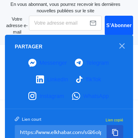
En vous abonnant, vous pourrez recevoir les dernières
nouvelles publiées sur le site
Votre
adresse e-
S'Abonner
mail
PARTAGER
A propos
Messenger
Telegram
Mention Légale
Notre Charte
Contactez-nous
LinkedIn
TikTok
Publicités
Instagram
WhatsApp
Facebook
YouTube
TikTok
Lien court
Lien copié
Twitter
RSS