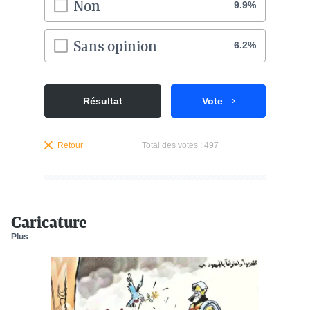
Non
9.9%
Sans opinion
6.2%
Résultat
Vote
Retour
Total des votes :
497
Caricature
Plus