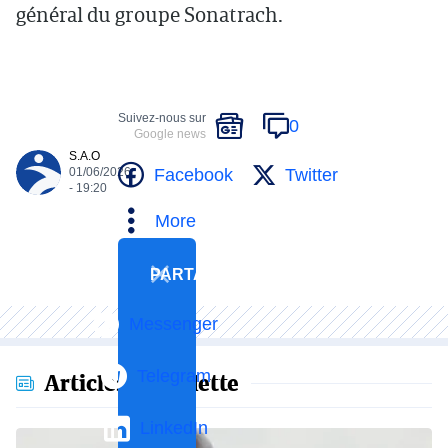
général du groupe Sonatrach.
Suivez-nous sur
0
Google news
S.A.O
Facebook
Twitter
01/06/2026
- 19:20
More
PARTAGER
Messenger
Telegram
Articles en vedette
LinkedIn