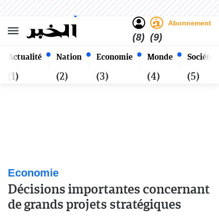
Sombre
Clair
Français
Samedi 24 Safar 1448 - 08
Alger
Août 2026
Abonnement
(8)
(9)
Actualité
Nation
Economie
Monde
Société
(1)
(2)
(3)
(4)
(5)
Economie
Décisions importantes concernant
de grands projets stratégiques