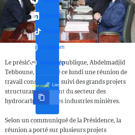
Telegram
LinkedIn
TikTok
Instagram
Le président de la République, Abdelmadjid
WhatsApp
Tebboune, a présidé ce lundi une réunion de
travail consacrée au suivi des grands projets
Lien court
Lien copié
structurants relevant du secteur des
hydrocarbures et des industries minières.
Selon un communiqué de la Présidence, la
réunion a porté sur plusieurs projets