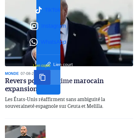
TikTok
Instagram
WhatsApp
Lien court
Lien copié
MONDE
07-08-2026
16:59
Revers pour le régime marocain
expansionniste
Les États-Unis réaffirment sans ambiguïté la
souveraineté espagnole sur Ceuta et Melilla.