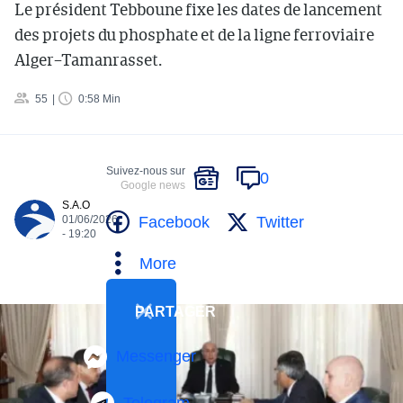
Le président Tebboune fixe les dates de lancement
des projets du phosphate et de la ligne ferroviaire
Alger–Tamanrasset.
55
0:58 Min
Suivez-nous sur
0
Google news
S.A.O
Facebook
Twitter
01/06/2026
- 19:20
More
PARTAGER
Messenger