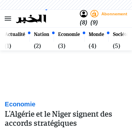
Sombre
Clair
Français
Vendredi 23 Safar 1448 - 07
Alger
Août 2026
Abonnement
(8)
(9)
Actualité
Nation
Economie
Monde
Société
(1)
(2)
(3)
(4)
(5)
Economie
L’Algérie et le Niger signent des
accords stratégiques