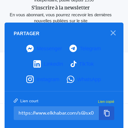
S'inscrire à la newsletter
En vous abonnant, vous pourrez recevoir les dernières
nouvelles publiées sur le site
Votre
PARTAGER
adresse e-
S'Abonner
mail
Messenger
Telegram
A propos
LinkedIn
TikTok
Mention Légale
Notre Charte
Instagram
WhatsApp
Contactez-nous
Publicités
Lien court
Lien copié
Facebook
YouTube
TikTok