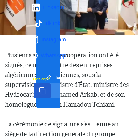
LinkedIn
TikTok
Instagram
Plusieurs accords de coopération ont été
WhatsApp
signés, ce mardi, entre des entreprises
algériennes et nigériennes, sous la
Lien court
Lien copié
supervision du ministre d’État, ministre des
Hydrocarbures Mohamed Arkab, et de son
homologue nigérien Hamadou Tchiani.
La cérémonie de signature s’est tenue au
siège de la direction générale du groupe