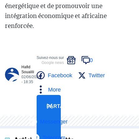
énergétique et de promouvoir une
intégration économique et africaine
renforcée.
Suivez-nous sur
0
Google news
Hafid
Soualili
Facebook
Twitter
02/06/2026
- 18:35
More
PARTAGER
Messenger
Telegram