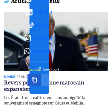
Articles en vedette
LinkedIn
TikTok
Instagram
WhatsApp
Lien court
Lien copié
MONDE
07-08-2026
16:59
Revers pour le régime marocain
expansionniste
Les États-Unis réaffirment sans ambiguïté la
souveraineté espagnole sur Ceuta et Melilla.