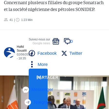
Concernant plusieurs filiales du groupe Sonatrach
et la société nigérienne des pétroles SONIDEP.
41
1:23 Min
Suivez-nous sur
0
Google news
Hafid
Soualili
Facebook
Twitter
02/06/2026
- 18:35
More
PARTAGER
Messenger
Telegram