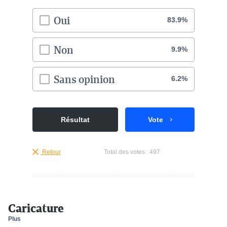
Oui
83.9%
Non
9.9%
Sans opinion
6.2%
Résultat
Vote
Retour
Total des votes :
497
Caricature
Plus