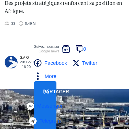
Des projets stratégiques renforcent sa position en
Afrique.
33
0:49 Min
Suivez-nous sur
0
Google news
S.A.O
Facebook
Twitter
29/05/2026
- 16:20
More
PARTAGER
Messenger
Telegram