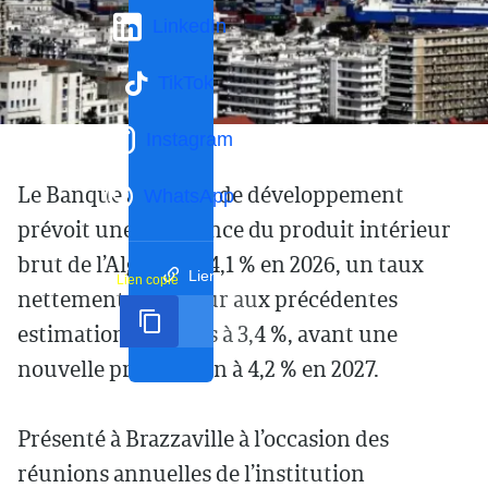
LinkedIn
TikTok
Instagram
Le Banque africaine de développement
WhatsApp
prévoit une croissance du produit intérieur
brut de l’Algérie de 4,1 % en 2026, un taux
Lien court
Lien copié
nettement supérieur aux précédentes
estimations établies à 3,4 %, avant une
nouvelle progression à 4,2 % en 2027.
Présenté à Brazzaville à l’occasion des
réunions annuelles de l’institution