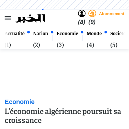
Sombre
Clair
Français
Lundi 26 Safar 1448 - 10
Alger
Août 2026
Abonnement
(8)
(9)
Actualité
Nation
Economie
Monde
Société
(1)
(2)
(3)
(4)
(5)
Economie
L’économie algérienne poursuit sa
croissance