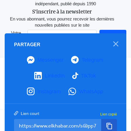
indépendant, publié depuis 1990
S'inscrire à la newsletter
En vous abonnant, vous pourrez recevoir les dernières
nouvelles publiées sur le site
Votre
adresse e-
S'Abonner
PARTAGER
mail
Messenger
Telegram
A propos
Mention Légale
LinkedIn
TikTok
Notre Charte
Contactez-nous
Instagram
WhatsApp
Publicités
Lien court
Lien copié
Facebook
YouTube
TikTok