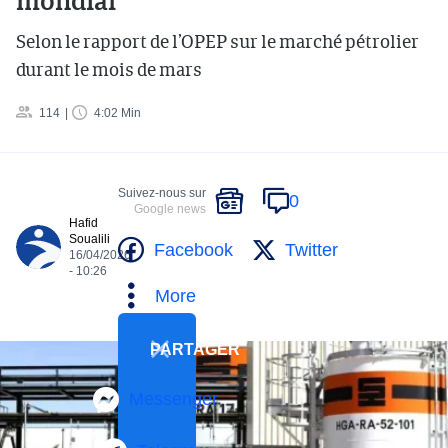
mondial
Selon le rapport de l’OPEP sur le marché pétrolier
durant le mois de mars
114
4:02 Min
Suivez-nous sur
0
Google news
Hafid
Soualili
Facebook
Twitter
16/04/2026
- 10:26
More
PARTAGER
Messenger