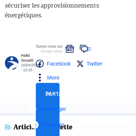
sécuriser les approvisionnements
énergétiques.
Suivez-nous sur
0
Google news
Hafid
Soualili
Facebook
Twitter
16/04/2026
- 10:26
More
PARTAGER
Messenger
Telegram
Articles en vedette