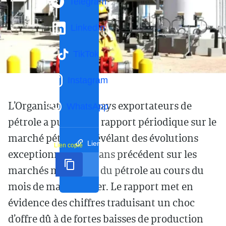
Telegram
LinkedIn
TikTok
Instagram
L’Organisation des pays exportateurs de
WhatsApp
pétrole a publié son rapport périodique sur le
marché pétrolier, révélant des évolutions
Lien court
Lien copié
exceptionnelles et sans précédent sur les
marchés mondiaux du pétrole au cours du
mois de mars dernier. Le rapport met en
évidence des chiffres traduisant un choc
d’offre dû à de fortes baisses de production