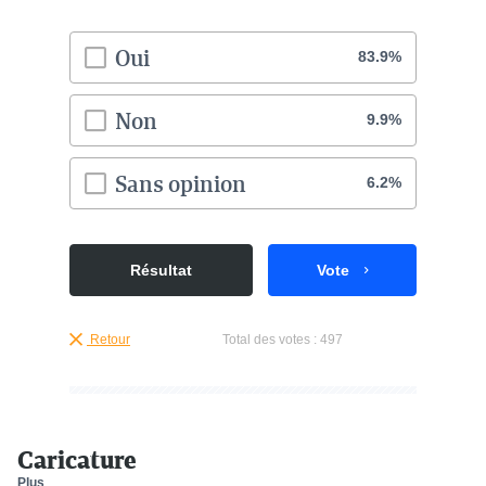
Oui
83.9%
Non
9.9%
Sans opinion
6.2%
Résultat
Vote
Retour
Total des votes :
497
Caricature
Plus