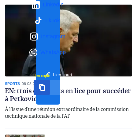
LinkedIn
TikTok
Instagram
WhatsApp
Lien court
Lien copié
SPORTS
06-08-2026
14:07
EN: trois candidats en lice pour succéder
à Petković
À l’issue d’une réunion extraordinaire de la commission
technique nationale de la FAF