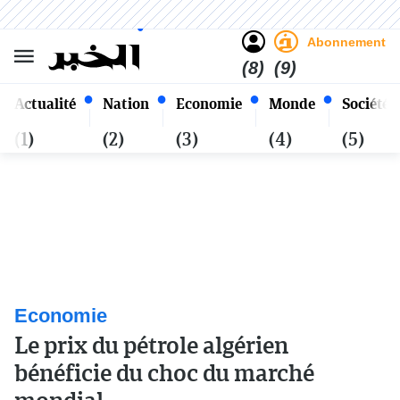
Sombre
Clair
Français
Vendredi 23 Safar 1448 - 07
Alger
Août 2026
Abonnement
(8)
(9)
Actualité
Nation
Economie
Monde
Société
(1)
(2)
(3)
(4)
(5)
Economie
Le prix du pétrole algérien
bénéficie du choc du marché