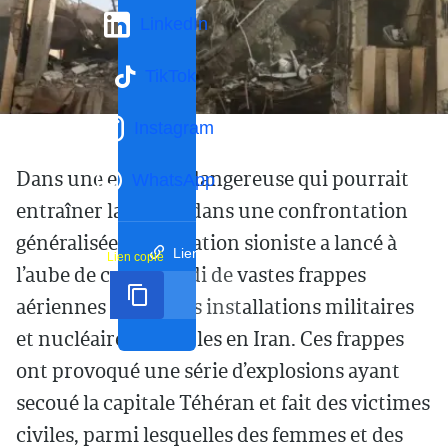
LinkedIn
TikTok
Instagram
Dans une escalade dangereuse qui pourrait
WhatsApp
entraîner la région dans une confrontation
généralisée, l’occupation sioniste a lancé à
Lien court
Lien copié
l’aube de ce vendredi de vastes frappes
aériennes visant des installations militaires
et nucléaires sensibles en Iran. Ces frappes
ont provoqué une série d’explosions ayant
secoué la capitale Téhéran et fait des victimes
civiles, parmi lesquelles des femmes et des