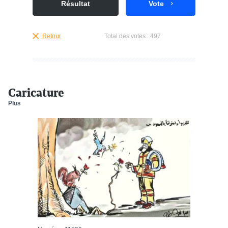
Résultat
Vote
Retour
Total des votes :
497
Caricature
Plus