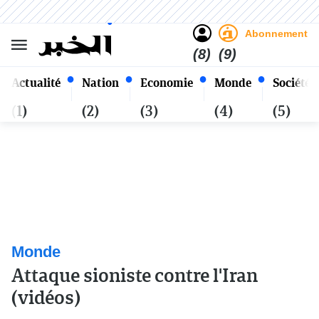
Sombre
Clair
Français
Samedi 24 Safar 1448 - 08
Alger
Août 2026
Abonnement
(8)
(9)
Actualité
Nation
Economie
Monde
Société
(1)
(2)
(3)
(4)
(5)
Monde
Attaque sioniste contre l'Iran
(vidéos)