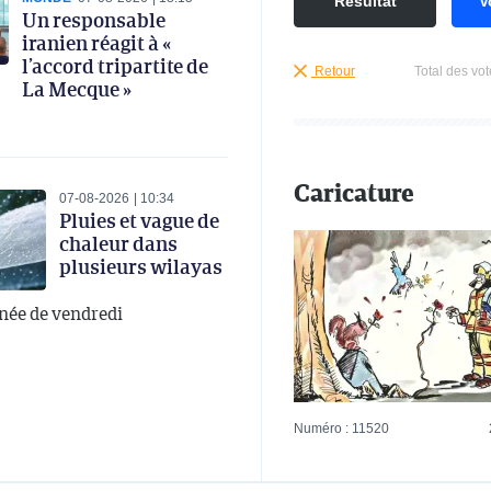
Résultat
V
Un responsable
iranien réagit à «
l’accord tripartite de
Retour
Total des vot
La Mecque »
Caricature
07-08-2026
10:34
Pluies et vague de
chaleur dans
plusieurs wilayas
rnée de vendredi
Numéro : 11520