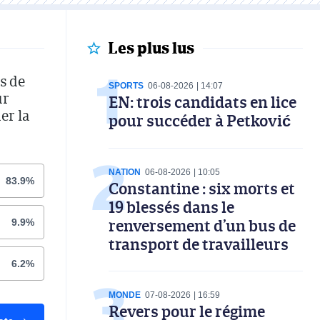
Les plus lus
s de
SPORTS
06-08-2026
14:07
ur
EN: trois candidats en lice
er la
pour succéder à Petković
NATION
06-08-2026
10:05
83.9%
Constantine : six morts et
19 blessés dans le
renversement d’un bus de
9.9%
transport de travailleurs
6.2%
MONDE
07-08-2026
16:59
Revers pour le régime