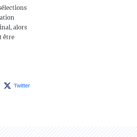
sélections
ation
inal, alors
 être
Twitter