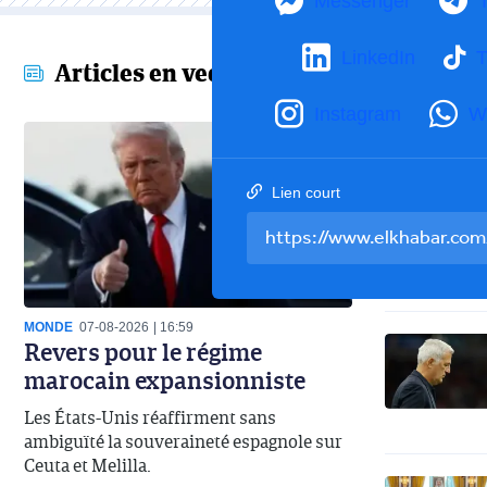
Messenger
LinkedIn
T
Articles en vedette
Instagram
W
Lien court
MONDE
07-08-2026
16:59
Revers pour le régime
marocain expansionniste
Les États-Unis réaffirment sans
ambiguïté la souveraineté espagnole sur
Ceuta et Melilla.