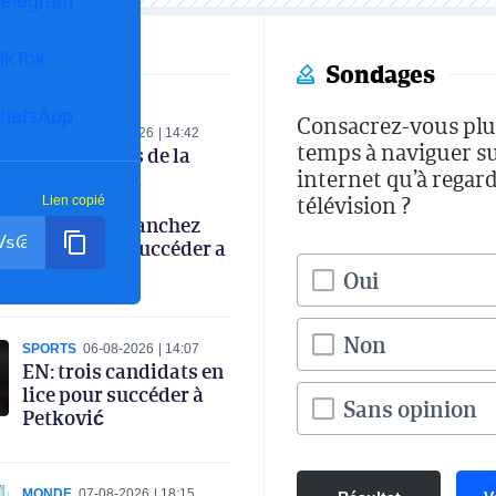
Telegram
ikTok
Sondages
hatsApp
Consacrez-vous plu
SPORTS
07-08-2026
14:42
temps à naviguer s
Les coulisses de la
internet qu’à regard
réunion de la
commission
télévision ?
Lien copié
technique : Sanchez
favori pour succéder a
Petkovic
Oui
Non
SPORTS
06-08-2026
14:07
EN: trois candidats en
lice pour succéder à
Sans opinion
Petković
MONDE
07-08-2026
18:15