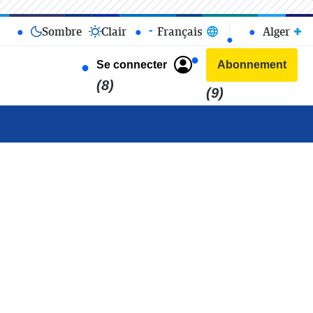
Sombre
Clair
Français
Alger
Se connecter
Abonnement
(8)
(9)