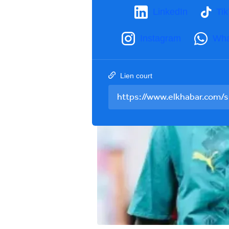
LinkedIn
Ti
Instagram
Wha
Lien court