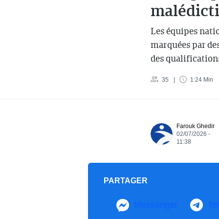
malédicti
Les équipes natio
marquées par des
des qualification
35
1:24 Min
Farouk Ghedir
02/07/2026 -
11:38
PARTAGER
Messenger
Te