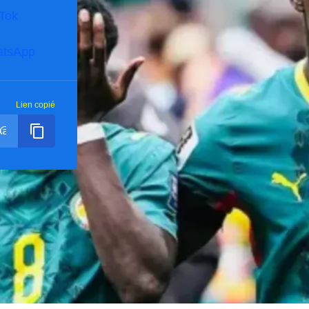
kTok
tsApp
Lien copié