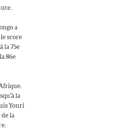
nute.
ongo a
le score
à la 75e
la 86e
Afrique.
squ’à la
uis Youri
 de la
re.