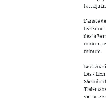
l’attaquan
Dans le d
livré une 
dès la 7e 
minute, av
minute.
Le scénari
Les « Lion
86e minute
Tielemans 
victoire e