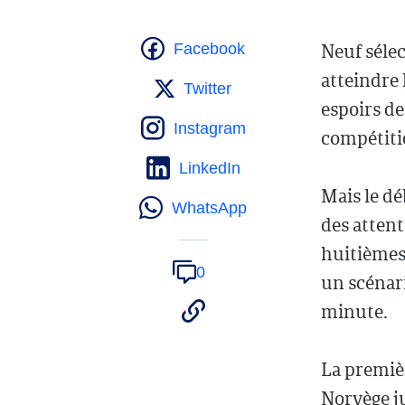
Neuf sélec
Facebook
atteindre 
Twitter
espoirs de
Instagram
compétiti
LinkedIn
Mais le dé
WhatsApp
des attent
huitièmes 
0
un scénar
minute.
La première
Norvège ju