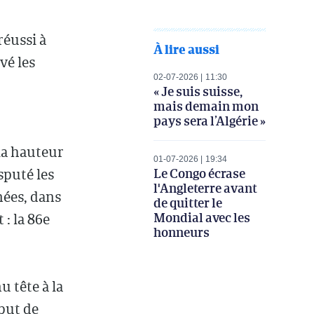
réussi à
À lire aussi
vé les
02-07-2026
11:30
« Je suis suisse,
mais demain mon
pays sera l’Algérie »
 la hauteur
01-07-2026
19:34
Le Congo écrase
sputé les
l'Angleterre avant
nées, dans
de quitter le
Mondial avec les
: la 86e
honneurs
u tête à la
but de