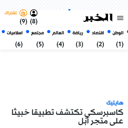
الخميس 22 صفر 1448 الموافق ل
غامق
فاتح
العربي
06 أغسطس 2026
الجزائر
إشتراك
(9)
(8)
الوطن
اقتصاد
رياضة
العالم
مجتمع
اسلاميات
(6)
(5)
(4)
(3)
(2)
(1)
هايتيك
كاسبرسكي تكتشف تطبيقا خبيثا
على متجر آبل