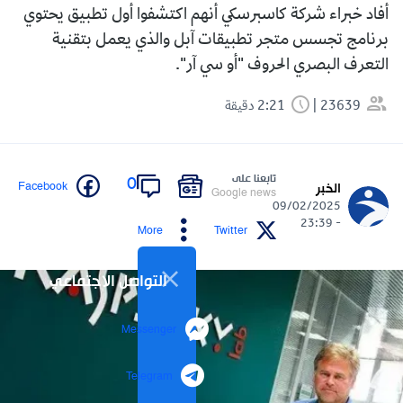
أفاد خبراء شركة كاسبرسكي أنهم اكتشفوا أول تطبيق يحتوي
برنامج تجسس متجر تطبيقات آبل والذي يعمل بتقنية
التعرف البصري الحروف "أو سي آر".
23639
2:21 دقيقة
تابعنا على
0
Facebook
الخبر
Google news
09/02/2025
- 23:39
More
Twitter
التواصل الاجتماعي
Messenger
Telegram