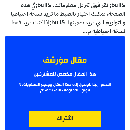
&bull;انقر فوق تنزيل معلوماتك. &bull;في هذه
الصفحة، يمكنك اختيار بالضبط ما تريد نسخه احتياطيا،
والتواريخ التي تريد تضمينها. &bull;إذا كنت تريد فقط
نسخة احتياطية م...
مقال مؤرشف
هذا المقال مخصص للمشتركين
انضموا إلينا للوصول إلى هذا المقال وجميع المحتويات، لا
تفوتوا المعلومات التي تهمكم.
اشتراك