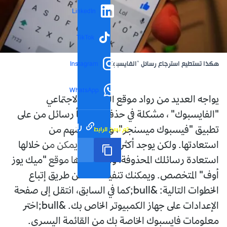
LinkedIn
TikTok
هكذا تستطيع استرجاع رسائل "الفايسبوك" المحذوفة
Instagram
WhatsApp
يواجه العديد من رواد موقع التواصل الاجتماعي
"الفايسبوك" ، مشكلة في حذفهم بالخطأ رسائل من على
رابط مختصر
تم نسخ الرابط
تطبيق "فيسبوك ميسنجر"، وعدم تمكنهم من
استعادتها. ولكن يوجد أكثر من طريقة يمكن من خلالها
استعادة رسائلك المحذوفة، والتي حددها موقع "ميك يوز
أوف" المتخصص. ويمكنك تنفيذ ذلك عن طريق إتباع
الخطوات التالية: &bull;كما في السابق، انتقل إلى صفحة
الإعدادات على جهاز الكمبيوتر الخاص بك. &bull;اختر
معلومات فايسبوك الخاصة بك من القائمة اليسرى.