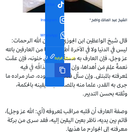
TikTok
الشيخ عبد المالك واضح*
Instagram
WhatsApp
قال شيخ الواعظين ابن الجوزي عليه من الله الرحمات:
ليس في الدنيا ولا في الآخرة أطيب عيشا من العارفين بالله
رابط مختصر
تم نسخ الرابط
عز وجل، فإن العارف به مستأنس به في خلوته، فإن عمَّت
نعمةٌ علِمَ مَن أهداها، وإن مَرَّ مُرٌّ حلا مذاقُه في فيه
لمعرفته بالمبتلى. وإن سأل فتعوق مقصوده، صار مراده ما
جرى به القدر، علما منه بالمصلحة بعد يقينه بالحكمة،
وثقته بحسن التدبير.
وصفة العارف أن قلبه مراقب لمعروفه (أي: الله عز وجل)،
قائم بين يديه، ناظر بعين اليقين إليه، فقد سرى من بركة
معرفته إلى الجوارح ما هذبها.