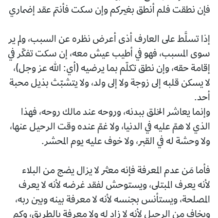
فإن نطقت فلم أنطق بغيركم وإن سكت فأنتم عقد إضماري
إذا تسلَّط على العارف أذى أعرض نظره عن السبب، ولم ير
سوى المسبب، فهو في أطيب عيش معه، إن سكت تفكّر في
إقامة حقه، وإن نطق تكلّم بما يرضيه (أي: الله عز وجل)،
لا يسكن قلبه إلى زوجة ولا إلى ولد، ولا يتشبّث بذيل محبة
أحد.
وإنما يعاشر الخلق ببدنه، وروحه عند مالك روحه، فهذا
الذي لا همّ عليه في الدنيا، ولا غمّ عنده وقت الرحيل عنها،
ولا وحشة له في القبر، ولا خوف عليه يوم المحشر.
فأما مَن عدم المعرفة فإنه معثر لا يزال يضج من البلاء
لأنه يعرف المبتلى، ويستوحش لفقد غرضه لأنه لا يعرف
المصلحة، ويستأنس بجنسه لأنه لا معرفة بينه وبين ربه،
ويخاف من الرحيل لأنه لا زاد له ولا معرفة بالطريق، وكم