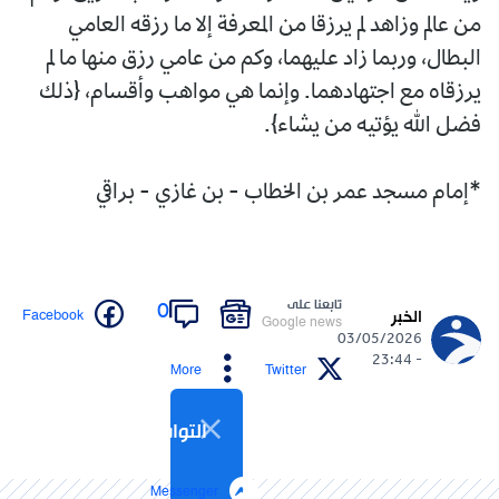
من عالم وزاهد لم يرزقا من المعرفة إلا ما رزقه العامي
البطال، وربما زاد عليهما، وكم من عامي رزق منها ما لم
يرزقاه مع اجتهادهما. وإنما هي مواهب وأقسام، {ذلك
فضل الله يؤتيه من يشاء}.
*إمام مسجد عمر بن الخطاب - بن غازي - براقي
تابعنا على
0
Facebook
الخبر
Google news
03/05/2026
- 23:44
More
Twitter
التواصل الاجتماعي
Messenger