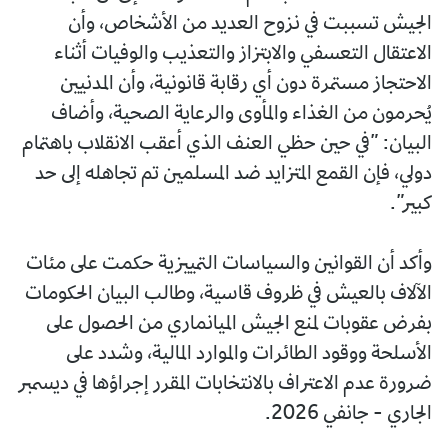
الجيش تسببت في نزوح العديد من الأشخاص، وأن
الاعتقال التعسفي والابتزاز والتعذيب والوفيات أثناء
الاحتجاز مستمرة دون أي رقابة قانونية، وأن المدنيين
يُحرمون من الغذاء والمأوى والرعاية الصحية، وأضاف
البيان: ”في حين حظي العنف الذي أعقب الانقلاب باهتمام
دولي، فإن القمع المتزايد ضد المسلمين تم تجاهله إلى حد
كبير”.
وأكد أن القوانين والسياسات التمييزية حكمت على مئات
الآلاف بالعيش في ظروف قاسية، وطالب البيان الحكومات
بفرض عقوبات لمنع الجيش الميانماري من الحصول على
الأسلحة ووقود الطائرات والموارد المالية، وشدد على
ضرورة عدم الاعتراف بالانتخابات المقرر إجراؤها في ديسمبر
الجاري - جانفي 2026.