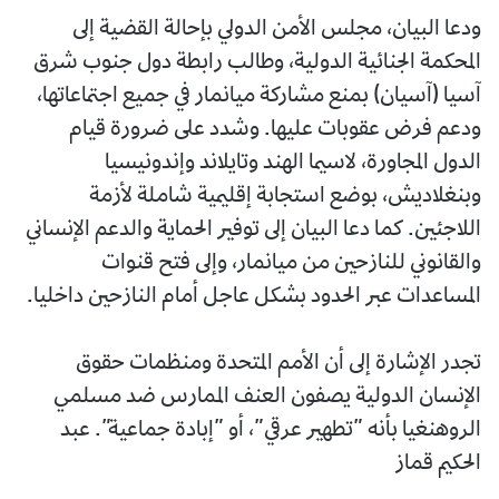
ودعا البيان، مجلس الأمن الدولي بإحالة القضية إلى
المحكمة الجنائية الدولية، وطالب رابطة دول جنوب شرق
آسيا (آسيان) بمنع مشاركة ميانمار في جميع اجتماعاتها،
ودعم فرض عقوبات عليها. وشدد على ضرورة قيام
الدول المجاورة، لاسيما الهند وتايلاند وإندونيسيا
وبنغلاديش، بوضع استجابة إقليمية شاملة لأزمة
اللاجئين. كما دعا البيان إلى توفير الحماية والدعم الإنساني
والقانوني للنازحين من ميانمار، وإلى فتح قنوات
المساعدات عبر الحدود بشكل عاجل أمام النازحين داخليا.
تجدر الإشارة إلى أن الأمم المتحدة ومنظمات حقوق
الإنسان الدولية يصفون العنف الممارس ضد مسلمي
الروهنغيا بأنه ”تطهير عرقي”، أو ”إبادة جماعية”. عبد
الحكيم قماز