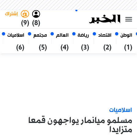
الأحد 25 صفر 1448 الموافق ل 09
غامق
فاتح
العربي
أغسطس 2026
الجزائر
إشتراك
(9)
(8)
الوطن
اقتصاد
رياضة
العالم
مجتمع
اسلاميات
(6)
(5)
(4)
(3)
(2)
(1)
اسلاميات
مسلمو ميانمار يواجهون قمعا
متزايدا