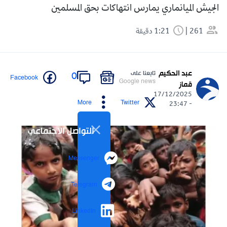
الجيش الميانماري يمارس انتهاكات بحق المسلمين
261
1:21 دقيقة
عبد الحكيم
تابعنا على
0
Facebook
Google news
قماز
17/12/2025
More
Twitter
- 23:47
التواصل الاجتماعي
Messenger
Telegram
LinkedIn