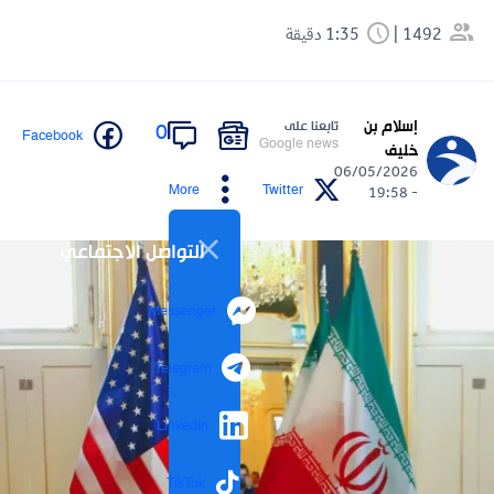
1492
1:35 دقيقة
إسلام بن
تابعنا على
0
Facebook
Google news
خليف
06/05/2026
More
Twitter
- 19:58
التواصل الاجتماعي
Messenger
Telegram
LinkedIn
TikTok