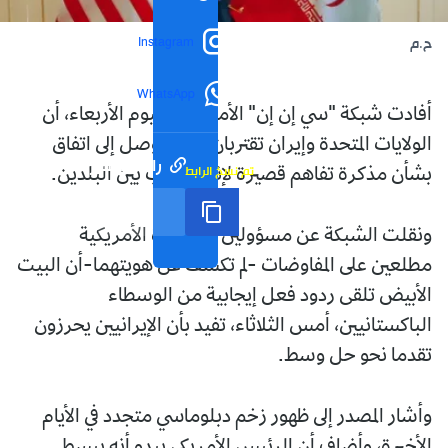
Instagram
ح.م
WhatsApp
أفادت شبكة "سي إن إن" الأمريكية، اليوم الأربعاء، أن
الولايات المتحدة وإيران تقتربان من التوصل إلى اتفاق
رابط مختصر
تم نسخ الرابط
بشأن مذكرة تفاهم قصيرة لإنهاء الحرب بين البلدين.
ونقلت الشبكة عن مسؤولين في الإدارة الأمريكية
مطلعين على المفاوضات -لم تكشف عن هويتهما-أن البيت
الأبيض تلقى ردود فعل إيجابية من الوسطاء
الباكستانيين، أمس الثلاثاء، تفيد بأن الإيرانيين يحرزون
تقدما نحو حل وسط.
وأشار المصدر إلى ظهور زخم دبلوماسي متجدد في الأيام
الأخيرة، وأضاف أن الرئيس الأمريكي يبدو أنه يبسط