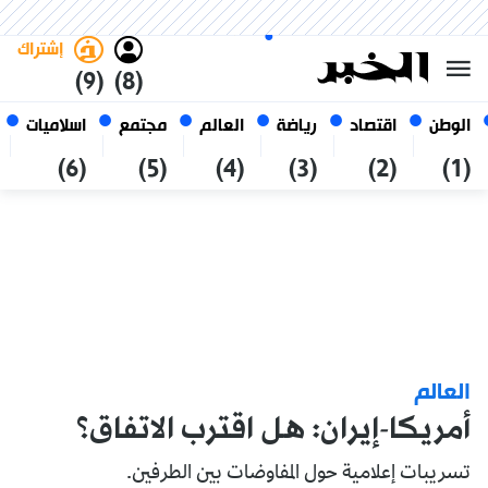
السبت 24 صفر 1448 الموافق ل 08
غامق
فاتح
العربي
أغسطس 2026
الجزائر
إشتراك
(9)
(8)
الوطن
اقتصاد
رياضة
العالم
مجتمع
اسلاميات
(6)
(5)
(4)
(3)
(2)
(1)
العالم
أمريكا-إيران: هل اقترب الاتفاق؟
تسريبات إعلامية حول المفاوضات بين الطرفين.