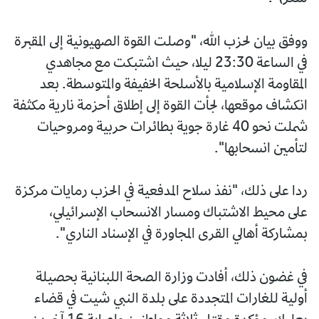
ووفق بيان لحزب الله، "وصلت القوة الصهيونية إلى المقبرة
في الساعة 23:30 ليلا، حيث اشتبكت مع مجاهدي
المقاومة الإسلامية بالأسلحة الخفيفة والمتوسطة. بعد
انكشاف موقعها، لجأت القوة إلى إطلاق أحزمة نارية مكثفة
شملت نحو 40 غارة جوية بطائرات حربية ومروحيات
لتأمين انسحابها".
ردا على ذلك، "نفذ سلاح المدفعية في الحزب رمايات مركزة
على محيط الاشتباك ومسار الانسحاب الإسرائيلي،
بمشاركة أهالي القرى المجاورة في الإسناد الناري".
في غضون ذلك، أفادت وزارة الصحة اللبنانية بحصيلة
أولية للغارات المتجددة على بلدة النبي شيت في قضاء