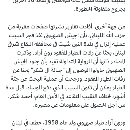
بعلبك، مؤكدة مقتل ثلاثة مواطنين وإصابة 16 آخرين
بجروح متفاوتة الخطورة.
من جهة أخرى، أفادت تقارير نشرتها صفحات مقربة من
حزب الله اللبناني، بأن الجيش الصهيوني نفذ فجر السبت
عملية إنزال في بلدة النبي شيت في محافظة البقاع شرقي
لبنان، بحثا عن رفات الطيار المفقود رون آراد. وذكرت
المصادر ذاتها أن الرواية المتداولة تفيد بأن جنود الجيش
الصهيوني حاولوا الوصول إلى "جبانة آل شكر" بحثا عن
رفات الطيار المفقود. ورجحت أن عملية البحث عن جثة
الطيار يمكن أن تكون السبب الذي دفع الموساد، قبل عدة
أشهر، لخطف النقيب المتقاعد في الأمن العام، أحمد شكر،
من أجل الحصول على معلومات عن مصيره.
ورون آراد طيار صهيوني ولد عام 1958، خطف في لبنان