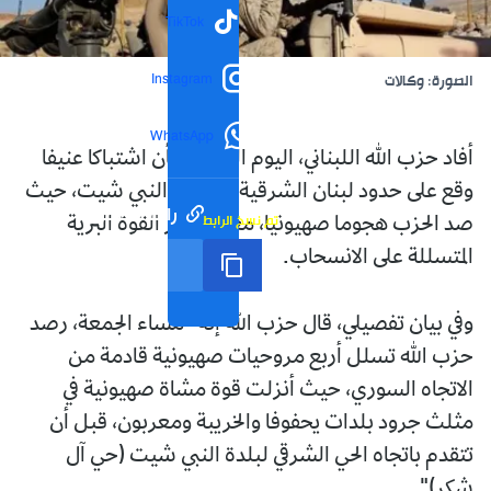
TikTok
Instagram
الصورة: وكالات
WhatsApp
أفاد حزب الله اللبناني، اليوم السبت، بأن اشتباكا عنيفا
وقع على حدود لبنان الشرقية، في بلدة النبي شيت، حيث
رابط مختصر
تم نسخ الرابط
صد الحزب هجوما صهيونيا، معلنا إجبار القوة البرية
المتسللة على الانسحاب.
وفي بيان تفصيلي، قال حزب الله إنه "مساء الجمعة، رصد
حزب الله تسلل أربع مروحيات صهيونية قادمة من
الاتجاه السوري، حيث أنزلت قوة مشاة صهيونية في
مثلث جرود بلدات يحفوفا والخريبة ومعربون، قبل أن
تتقدم باتجاه الحي الشرقي لبلدة النبي شيت (حي آل
شكر)".