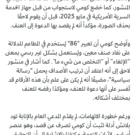
المنشور، كما خضع كومي لاستجواب من قبل جهاز الخدمة
السرية الأمريكية في مايو 2025، قبل أن يقوم لاحقًا
بحذف الصورة، مؤكداً أنه لم يقصد بها الدعوة إلى العنف.
وأوضح كومي أن تعبير "86" يُستخدم في المطاعم للدلالة
على نفاد صنف معين، ويُستعمل بشكل غير رسمي بمعنى
“الإلغاء” أو “التخلص من شيء ما”. كما أشار في منشور
لاحق إلى أنه اعتقد أن ترتيب الأصداف يحمل "رسالة
سياسية"، مضيفًا أنه لم يكن على علم بأن هذه الأرقام قد
تُفسر على أنها دعوة للعنف، ومؤكدًا رفضه للعنف
بمختلف أشكاله.
ورغم خطورة الاتهامات، لم يقدّم المدعي العام بالإنابة تود
بلانش أدلة تثبت أن كومي تصرف عن قصد، وهو عنصر