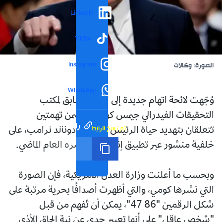
LinkedIn
TikTok
Instagram
الصورة: وكالات
WhatsApp
وُجّهت لائحة اتهام جديدة إلى المدير السابق لمكتب
التحقيقات الفيدرالي جيمس كومي، تتضمن تهمتين
رابط مختصر
تم نسخ الرابط
تتعلقان بتهديد حياة الرئيس الأمريكي دونالد ترامب، على
خلفية منشور عبر تطبيق إنستغرام نشره العام الماضي.
وبحسب ما أعلنت وزارة العدل الأمريكية، فإن الصورة
التي نشرها كومي، والتي أظهرت أصدافًا بحرية مرتبة على
شكل الرقمين "86 47"، يمكن أن تُفهم من قبل
"شخص عاقل" على أنها تعبير جدي عن نية إلحاق الأذى