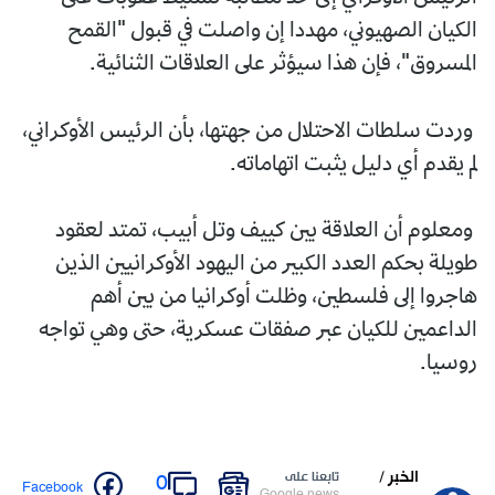
الكيان الصهيوني، مهددا إن واصلت في قبول "القمح
المسروق"، فإن هذا سيؤثر على العلاقات الثنائية.
وردت سلطات الاحتلال من جهتها، بأن الرئيس الأوكراني،
لم يقدم أي دليل يثبت اتهاماته.
ومعلوم أن العلاقة بين كييف وتل أبيب، تمتد لعقود
طويلة بحكم العدد الكبير من اليهود الأوكرانيين الذين
هاجروا إلى فلسطين، وظلت أوكرانيا من بين أهم
الداعمين للكيان عبر صفقات عسكرية، حتى وهي تواجه
روسيا.
الخبر /
تابعنا على
0
Facebook