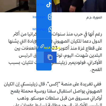
TikTok
Instagram
الصورة: ح.م
WhatsApp
رغم أنها في حرب منذ سنوات، كانت أوكرانيا من أكثر
الدول دعما للكيان الصهيوني في حرب الإبادة التي يشنها
رابط مختصر
تم نسخ الرابط
على قطاع غزة منذ أكتوبر 2023، لكن العلاقات بين
البلدين شهدت، اليوم، توترا حادا بإطلاق الرئيس
الأوكراني، فولوديمير زيلينسكي، اتهامات للكيان، بسبب
القمح.
ففي تغريدة على منصة "إكس"، قال زيلينسكي إن الكيان
الصهيوني يواصل استقبال سفنا روسية محملة بقمح
أوكراني مسروق من قبل سلطات موسكو. وذهب
الرئيس الأوكراني إلى حد مطالبة تسليط عقوبات على