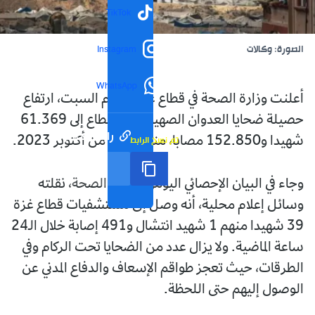
TikTok
الصورة: وكالات
Instagram
WhatsApp
أعلنت وزارة الصحة في قطاع غزة، اليوم السبت، ارتفاع
حصيلة ضحايا العدوان الصهيوني في القطاع إلى 61.369
رابط مختصر
تم نسخ الرابط
شهيدا و152.850 مصابا، منذ السابع من أكتوبر 2023.
وجاء في البيان الإحصائي اليومي لوزارة الصحة، نقلته
وسائل إعلام محلية، أنه وصل إلى مستشفيات قطاع غزة
39 شهيدا منهم 1 شهيد انتشال و491 إصابة خلال الـ24
ساعة الماضية. ولا يزال عدد من الضحايا تحت الركام وفي
الطرقات، حيث تعجز طواقم الإسعاف والدفاع المدني عن
الوصول إليهم حتى اللحظة.