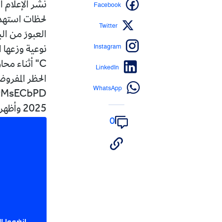
Facebook
نشر الإعلام ال
Twitter
العبورَ من ا
Instagram
C" أثناء مح
LinkedIn
الحظر المفرو
WhatsApp
2025 وأظهرت المشاهد كيف وجهت القوات البحرية اليمنية نداء تحذيريا...
0