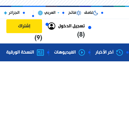
غامق
فاتح
العربي
الجزائر
تسجيل الدخول
إشتراك
(8)
(9)
آخر الأخبار
الفيديوهات
النسخة الورقية