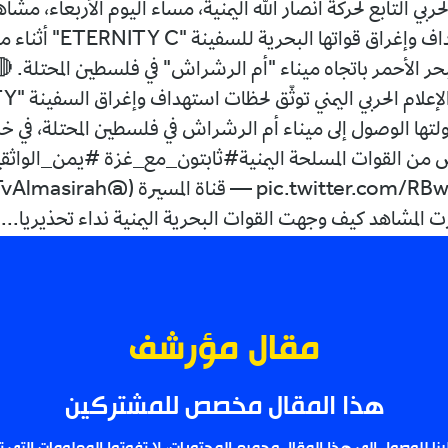
حربي التابع لحركة أنصار الله اليمنية، مساء اليوم الأربعاء، مشاه
لحظات استهداف وإغراق قواتها البحرية لل
لبحر الأحمر باتجاه ميناء "أم الرشراش" في فلسطين المحتلة. 
نوعية وزعها ا
اولتها الوصول إلى ميناء أم الرشراش في فلسطين المحتلة، في خ
ض من القوات المسلحة اليمنية#ثابتون_مع_غزة #يمن_الواثقي
مقال مؤرشف
هذا المقال مخصص للمشتركين