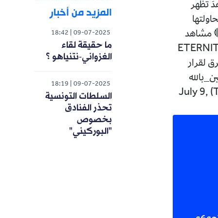
دَ تظهر
المزيد من أخبار
سفينة "ETERNITY C" أثناء محاولتها
🔴 مشاهد
18:42
09-07-2025
ما حقيقة لقاء
لإعلام الحربي اليمني توثّق لحظات استهداف وإغراق السفينة "ETERNITY
الغزواني-نتنياهو ؟
رق لقرار
ن_بالله
18:19
09-07-2025
pic.twitter.com/RBwMsECbPD — قناة المسيرة (@TvAlmasirah) July 9,
السلطات التونسية
تحذر الفنادق
بخصوص
"البوركيني"