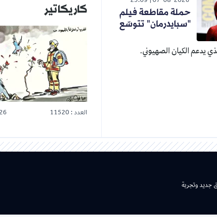
23:09
07-08-2026
كاريكاتير
حملة مقاطعة فيلم
"سبايدرمان" تتوسّع
ي يدعم الكيان الصهيوني.
العدد : 11520
26
ق جديد وتجربة