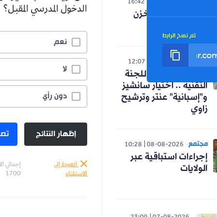
العالم
16:42
07-08-2026
الدخول المدرسي المقبل؟
صدمة لنظام المخزن
التوسعي
تم نسخ الرابط
نعم
رياضة
12:07
07-08-2026
لا
كواليس اجتماع اللجنة
التقنية .. اختيار سانشيز
دون رأي
و"إسبانية" عنتر وترشيح
زاوي
إظهار النتائج
تصو
مجتمع
10:28
08-08-2026
إجراءات استباقية عبر
العودة إلى
إجمالي ال
الولايات
الاستفتاء
1700