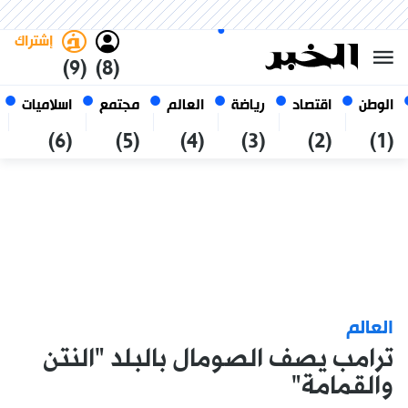
الخميس 22 صفر 1448 الموافق ل
غامق
فاتح
العربي
06 أغسطس 2026
الجزائر
إشتراك
(9)
(8)
الوطن
اقتصاد
رياضة
العالم
مجتمع
اسلاميات
(6)
(5)
(4)
(3)
(2)
(1)
العالم
ترامب يصف الصومال بالبلد "النتن
والقمامة"