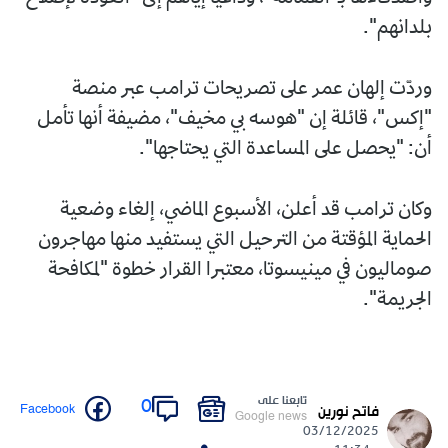
بلدانهم".
وردّت إلهان عمر على تصريحات ترامب عبر منصة
"إكس"، قائلة إن "هوسه بي مخيف"، مضيفة أنها تأمل
أن: "يحصل على المساعدة التي يحتاجها".
وكان ترامب قد أعلن، الأسبوع الماضي، إلغاء وضعية
الحماية المؤقتة من الترحيل التي يستفيد منها مهاجرون
صوماليون في مينيسوتا، معتبرا القرار خطوة "لمكافحة
الجريمة".
تابعنا على
0
Facebook
فاتح نورين
Google news
03/12/2025