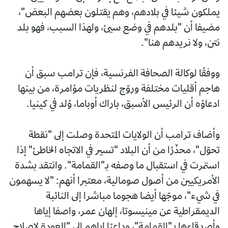
يملكون شيئا في بلادهم، وهم يقتلون بعضهم البعض"،
مضيفا أن "بلدهم في وضع سيئ، ولهذا السبب، فهو بلد
نتن، ولا نريدهم هنا".
ووفقًا لوكالة الصحافة الفرنسية، فإن ترامب سبق أن
هاجم أقليات مختلفة وروّج لنظريات مؤامرة، من بينها
ادعاؤه أن الرئيس الأسبق، باراك أوباما، وُلد في كينيا.
وأضاف ترامب أن الولايات المتحدة وصلت إلى "نقطة
تحوّل"، محذّرًا من أن البلاد "تسير في الاتجاه الخاطئ" إذا
استمرت في استقبال ما وصفه بـ"القمامة". وانتقد بشدة
الأمريكيين من أصول صومالية، معتبرا أنهم: "لا يسهمون
في شيء"، موجّها أيضا هجوما مباشرا إلى النائبة
الديمقراطية عن مينيسوتا، إلهان عمر، واصفا إياها
وأصدقاءها بـ"القمامة"، وداعيًا إياهم إلى "العودة لإصلاح