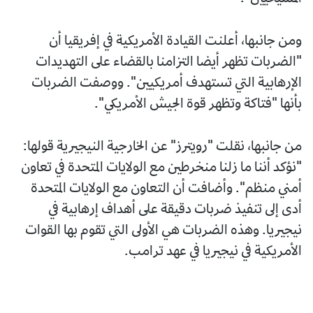
ومن جانبها، أعلنت القيادة الأمريكية في إفريقيا أن
"الضربات تظهر أيضا التزامنا بالقضاء على التهديدات
الإرهابية التي تستهدف أمريكيين". ووصفت الضربات
بأنها "فتاكة وتظهر قوة الجيش الأمريكي".
من جانبها، نقلت "رويترز" عن الخارجية النيجيرية قولها:
"نؤكد أننا ما زلنا منخرطين مع الولايات المتحدة في تعاون
أمني منظم". وأضافت أن التعاون مع الولايات المتحدة
أدى إلى تنفيذ ضربات دقيقة على أهداف إرهابية في
نيجيريا. وهذه الضربات هي الأولى التي تقوم بها القوات
الأمريكية في نيجيريا في عهد ترامب.