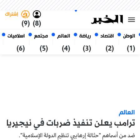
الخميس 22 صفر 1448 الموافق ل
غامق
فاتح
العربي
06 أغسطس 2026
الجزائر
إشتراك
(9)
(8)
الوطن
اقتصاد
رياضة
العالم
مجتمع
اسلاميات
(6)
(5)
(4)
(3)
(2)
(1)
العالم
ترامب يعلن تنفيذ ضربات في نيجيريا
ضد من أسماهم "حثالة إرهابيي تنظيم الدولة الإسلامية".