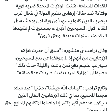
للقوات المسلحة، شنت الولايات المتحدة ضربة قوية
وفتاكة ضد حثالة إرهابيي تنظيم الدولة في شمال غرب
نيجيريا، الذين كانوا يستهدفون ويقتلون بوحشية، في
المقام الأول، المسيحيين الأبرياء، بمستويات لم تشهدها
البلاد منذ سنوات عديدة، وحتى قرون".
وقال ترامب في منشوره: "سبق أن حذرت هؤلاء
الإرهابيين من أنهم إذا لم يتوقفوا عن ذبح المسيحيين،
سيترتب عليهم دفع ثمن باهظ، والليلة حدث ذلك"،
مضيفا أن "وزارة الحرب نفذت ضربات عدة متقنة".
وتابع ترامب: "ليبارك الله جيشنا"، متمنيا "عيد ميلاد
مجيدا للجميع، بما في ذلك الإرهابيين القتلى الذين
سيكون عددهم أكبر بكثير إذا واصلوا ارتكابهم المذابح بحق
المسيحيين".