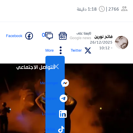
2766
1:18 دقيقة
تابعنا على
0
Facebook
فاتح نورين
Google news
26/12/2025
- 10:12
More
Twitter
التواصل الاجتماعي
Messenger
Telegram
LinkedIn
TikTok