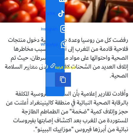
TikTok
Instagram
رفضت كل من روسيا وعدة دول أوروبية دخول منتجات
WhatsApp
فلاحية قادمة من المغرب إلى أراضيها بسبب مخاطرها
الصحية واحتوائها على مواد مسببة للسرطان، حيث تم
رابط مختصر
إتلاف العديد من الشحنات لافتقادها لأدنى معايير السلامة
تم نسخ الرابط
الصحية.
وأفادت تقارير إعلامية بأن السلطات الروسية المكلفة
بالرقابة الصحية النباتية في منطقة كالينينغراد أعلنت عن
حجز وإتلاف كمية "ضخمة" من الطماطم الطازجة
المستوردة من المغرب بعد اكتشاف إصابتها بفيروسات
نباتية من أبرزها فيروس "موزاييك الببينو".