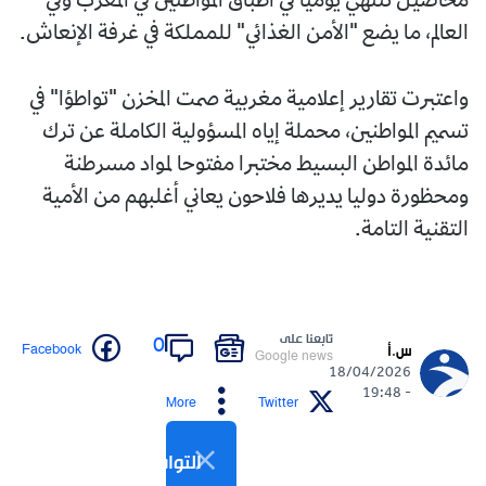
محاصيل تنتهي يوميا في أطباق المواطنين في المغرب وفي
العالم، ما يضع "الأمن الغذائي" للمملكة في غرفة الإنعاش.
واعتبرت تقارير إعلامية مغربية صمت المخزن "تواطؤا" في
تسميم المواطنين، محملة إياه المسؤولية الكاملة عن ترك
مائدة المواطن البسيط مختبرا مفتوحا لمواد مسرطنة
ومحظورة دوليا يديرها فلاحون يعاني أغلبهم من الأمية
التقنية التامة.
تابعنا على
0
Facebook
س.أ
Google news
18/04/2026
- 19:48
More
Twitter
التواصل الاجتماعي