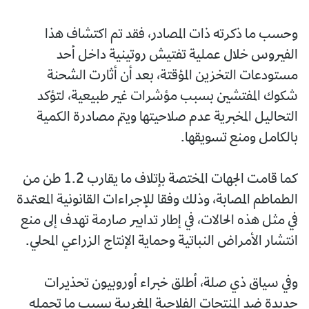
وحسب ما ذكرته ذات المصادر، فقد تم اكتشاف هذا
الفيروس خلال عملية تفتيش روتينية داخل أحد
مستودعات التخزين المؤقتة، بعد أن أثارت الشحنة
شكوك المفتشين بسبب مؤشرات غير طبيعية، لتؤكد
التحاليل المخبرية عدم صلاحيتها ويتم مصادرة الكمية
بالكامل ومنع تسويقها.
كما قامت الجهات المختصة بإتلاف ما يقارب 1.2 طن من
الطماطم المصابة، وذلك وفقا للإجراءات القانونية المعتمدة
في مثل هذه الحالات، في إطار تدابير صارمة تهدف إلى منع
انتشار الأمراض النباتية وحماية الإنتاج الزراعي المحلي.
وفي سياق ذي صلة، أطلق خبراء أوروبيون تحذيرات
جديدة ضد المنتجات الفلاحية المغربية بسبب ما تحمله