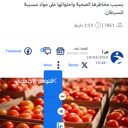
بسبب مخاطرها الصحية واحتوائها على مواد مسببة
للسرطان.
7851
1:51 دقيقة
تابعنا على
0
Facebook
س.أ
Google news
18/04/2026
- 19:48
More
Twitter
التواصل الاجتماعي
Messenger
Telegram
LinkedIn