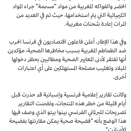
الخضر والفواكه المغربية من مواد "مسممة" جراء المواد
الكيميائية التي يتم استخدامها، حيث تم في العديد من
المرات إعادة شحنات مغربية.
وفي هذا الإطار، أعلن فاعلون اقتصاديون في فرنسا الحرب
ضد الطماطم المغربية بسبب مخاطرها الصحية، مؤكدين
أنها تفتقر لأدنى المعايير الصحية ومطالبين بحظر دخولها
للبلاد وتغليب مصلحة المستهلكين على أي اعتبارات
أخرى.
وكانت تقارير إعلامية فرنسية وإسبانية قد حذرت قبل
أيام قليلة من خطر هذه المنتجات، وتضمنت التقارير
تصريحات للبرلماني الفرنسي بينوا بيتو الذي وصف فيها
هذا الوضع بأنه "فضيحة صحية يمكن مقارنتها بفضيحة
الأميانت".