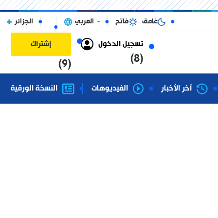
غامق
فاتح
العربي
الجزائر
تسجيل الدخول
إشتراك
(8)
(9)
آخر الأخبار
الفيديوهات
النسخة الورقية