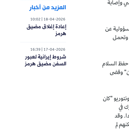
ي وإصابة
المزيد من أخبار
10:02
18-04-2026
إعادة إغلاق مضيق
مسؤولية عن
هرمز
ة وتحمل
16:39
17-04-2026
شروط إيرانية لعبور
السفن مضيق هرمز
 حفظ السلام
ين" وقضى
توريو "كان
ك في
. وقد
نهم لم