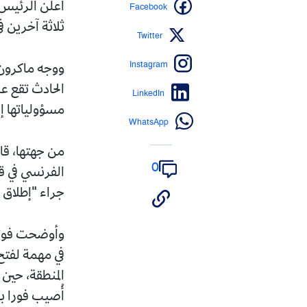
Facebook
أعلن الرئيس 
ثلاثة آخرين 
Twitter
Instagram
ووجه ماكرون 
الحادث تقع عل
LinkedIn
مسؤولياتها إ
WhatsApp
من جهتها، قا
0
الفرنسي في ق
جراء "إطلاق 
وأوضحت فوترا
في مهمة لفتح
المنطقة، حين
أُصيب فورا ب