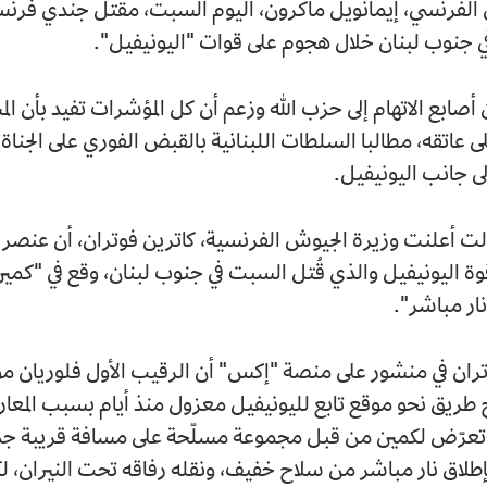
الفرنسي، إيمانويل ماكرون، اليوم السبت، مقتل جندي فرنس
في جنوب لبنان خلال هجوم على قوات "اليونيفيل".
أصابع الاتهام إلى حزب الله وزعم أن كل المؤشرات تفيد بأن ال
ى عاتقه، مطالبا السلطات اللبنانية بالقبض الفوري على الجنا
لى جانب اليونيفيل.
لت أعلنت وزيرة الجيوش الفرنسية، كاترين فوتران، أن عنصر
وة اليونيفيل والذي قُتل السبت في جنوب لبنان، وقع في "كم
نار مباشر".
ن في منشور على منصة "إكس" أن الرقيب الأول فلوريان مون
 طريق نحو موقع تابع لليونيفيل معزول منذ أيام بسبب المعار
 تعرّض لكمين من قبل مجموعة مسلّحة على مسافة قريبة جدا
إطلاق نار مباشر من سلاح خفيف، ونقله رفاقه تحت النيران، لك