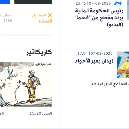
الوطن
23:45
07-08-2026
رئيس الحكومة المالية
العودة إلى
إجمالي ال
يردد مقطع من "قسما"
الاستفتاء
1286
(فيديو)
كاريكاتير
17:04
07-08-2026
زيدان يغير الأجواء
هما مع نادي غرناطة.
العدد : 11520
26