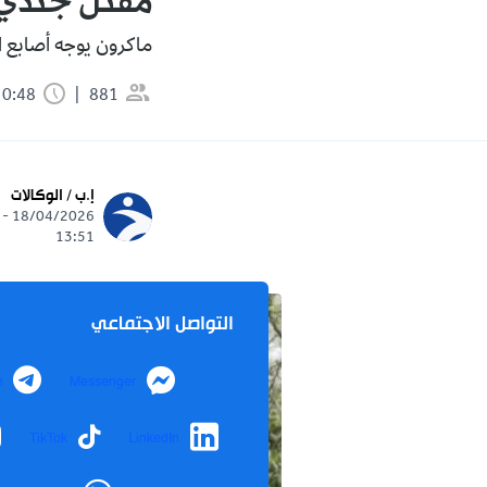
مقتل جندي 
ماكرون يوجه أصابع ال
881
0:48 دقيقة
إ.ب / الوكالات
18/04/2026 -
13:51
التواصل الاجتماعي
m
Messenger
TikTok
LinkedIn