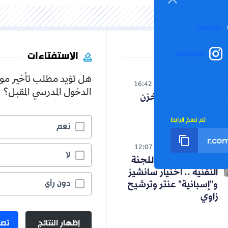
Telegram
الاستفتاءات
Instagram
هل تؤيد مطلب تأخير مو
العالم
16:42
07-08-2026
الدخول المدرسي المقبل؟
صدمة لنظام المخزن
التوسعي
تم نسخ الرابط
نعم
رياضة
12:07
07-08-2026
لا
كواليس اجتماع اللجنة
التقنية .. اختيار سانشيز
دون رأي
و"إسبانية" عنتر وترشيح
زاوي
إظهار النتائج
تصو