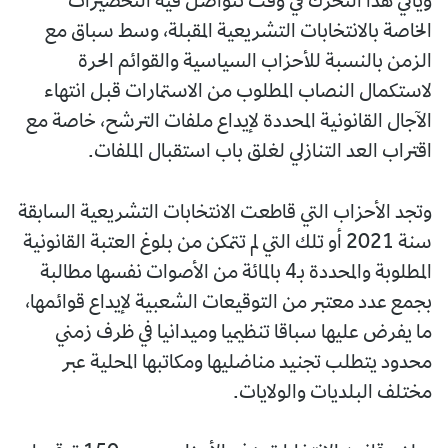
ويأتي هذا التحرك في وقت تتواصل فيه التحضيرات
الخاصة بالانتخابات التشريعية المقبلة، وسط سباق مع
الزمن بالنسبة للأحزاب السياسية والقوائم الحرة
لاستكمال النصاب المطلوب من الاستمارات قبل انتهاء
الآجال القانونية المحددة لإيداع ملفات الترشح، خاصة مع
اقتراب العد التنازلي لغلق باب استقبال الملفات.
وتجد الأحزاب التي قاطعت الانتخابات التشريعية السابقة
سنة 2021 أو تلك التي لم تتمكن من بلوغ العتبة القانونية
المطلوبة والمحددة بـ4 بالمائة من الأصوات نفسها مطالبة
بجمع عدد معتبر من التوقيعات الشعبية لإيداع قوائمها،
ما يفرض عليها سباقا تنظيميا وميدانيا في ظرف زمني
محدود يتطلب تجنيد مناضليها ومكاتبها المحلية عبر
مختلف البلديات والولايات.