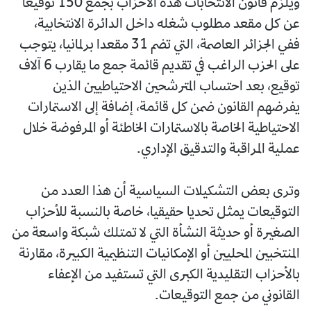
ويلزم قانون الانتخابات هذه الأحزاب بجمع 150 توقيعا
عن كل مقعد مطلوب شغله داخل الدائرة الانتخابية،
ففي الجزائر العاصمة، التي تضم 31 مقعدا برلمانيا، يتوجب
على الحزب الراغب في تقديم قائمة جمع ما يقارب 6 آلاف
توقيع، بعد احتساب المترشحين الاحتياطيين الذين
يفرضهم القانون ضمن كل قائمة، إضافة إلى الاستمارات
الاحتياطية الخاصة بالاستمارات الخاطئة أو المرفوضة خلال
عملية المراقبة والتدقيق الإداري.
وترى بعض التشكيلات السياسية أن هذا العدد من
التوقيعات يمثل تحديا حقيقيا، خاصة بالنسبة للأحزاب
الصغيرة أو حديثة النشأة التي لا تمتلك شبكة واسعة من
المنتخبين المحليين أو الإمكانيات التنظيمية الكبيرة، مقارنة
بالأحزاب التقليدية الكبرى التي تستفيد من الإعفاء
القانوني من جمع التوقيعات.