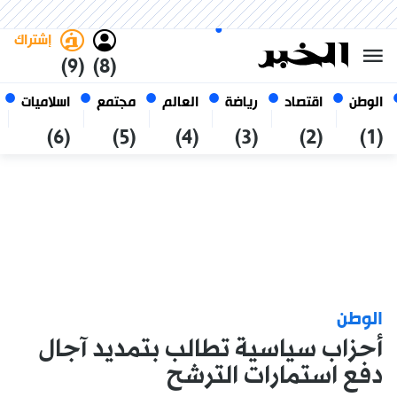
الاثنين 26 صفر 1448 الموافق ل 10
غامق
فاتح
العربي
أغسطس 2026
الجزائر
إشتراك
(9)
(8)
الوطن
اقتصاد
رياضة
العالم
مجتمع
اسلاميات
(6)
(5)
(4)
(3)
(2)
(1)
الوطن
أحزاب سياسية تطالب بتمديد آجال
دفع استمارات الترشح