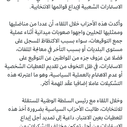
الاستمارات الشعبية لإيداع قوائمها الانتخابية.
وأكدت هذه الأحزاب خلال اللقاء، أن عددا من مناضليها
وممثليها المحليين واجهوا صعوبات ميدانية أثناء عملية
جمع التوقيعات، سواء بسبب الاكتظاظ المسجل على
مستوى البلديات أو بسبب التأخر في معالجة الملفات،
فضلا عن عزوف جزء من المواطنين عن التوقيع على
الاستمارات، في ظل التخوف من تقديم المعطيات الشخصية
أو عدم الاهتمام بالعملية السياسية، وهو ما اعتبرته هذه
التشكيلات عاملا إضافيا عقّد المهمة أكثر.
وخلال اللقاء مع رئيس السلطة الوطنية المستقلة
للانتخابات، طالبت الأحزاب السياسية بضرورة أخذ هذه
المعطيات بعين الاعتبار، داعية إلى تمديد أجل إيداع
الاستمارات من أجل تمكين مختلف التشكيلات من