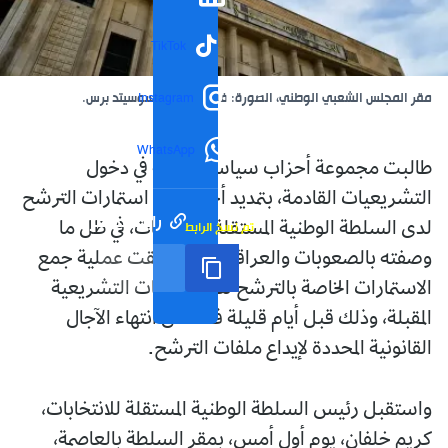
TikTok
مقر المجلس الشعبي الوطني، الصورة: فاتح قيدوم، أسوسيتد برس.
Instagram
WhatsApp
طالبت مجموعة أحزاب سياسية راغبة في دخول
التشريعيات القادمة، بتمديد أجل إيداع استمارات الترشح
رابط مختصر
تم نسخ الرابط
لدى السلطة الوطنية المستقلة للانتخابات، في ظل ما
وصفته بالصعوبات والعراقيل التي رافقت عملية جمع
الاستمارات الخاصة بالترشح للاستحقاقات التشريعية
المقبلة، وذلك قبل أيام قليلة فقط من انتهاء الآجال
القانونية المحددة لإيداع ملفات الترشح.
واستقبل رئيس السلطة الوطنية المستقلة للانتخابات،
كريم خلفان، يوم أول أمس، بمقر السلطة بالعاصمة،