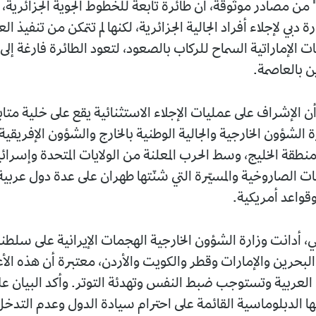
 من مصادر موثوقة، أن طائرة تابعة للخطوط الجوية الجزائرية،
 دبي لإجلاء أفراد الجالية الجزائرية، لكنها لم تتمكن من تنفيذ ال
الإماراتية السماح للركاب بالصعود، لتعود الطائرة فارغة إلى
 بالعاصمة.
ن الإشراف على عمليات الإجلاء الاستثنائية يقع على خلية متاب
ة الشؤون الخارجية والجالية الوطنية بالخارج والشؤون الإفريقية، 
منطقة الخليج، وسط الحرب المعلنة من الولايات المتحدة وإسرائ
ات الصاروخية والمسيّرة التي شنّتها طهران على عدة دول عربية
قواعد أمريكية.
ي، أدانت وزارة الشؤون الخارجية الهجمات الإيرانية على سلطن
لبحرين والإمارات وقطر والكويت والأردن، معتبرة أن هذه ا
العربية وتستوجب ضبط النفس وتهدئة التوتر. وأكد البيان على
ئها الدبلوماسية القائمة على احترام سيادة الدول وعدم التدخ