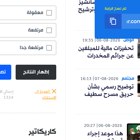
التقنية .. اختيار سانشيز
تم نسخ الرابط
و"إسبانية" عنتر وترشيح
معقولة
زاوي
مرتفعة
الوطن
19:35
06-08-2026
مرتفعة جدا
تحفيزات مالية للمبلغين
عن جرائم المخدرات
إظهار النتائج
تصو
مجتمع
16:13
07-08-2026
توضيح رسمي بشأن
العودة إلى
إجمالي ال
حريق مسرح سطيف
الاستفتاء
1324
20:27
06-08-2026
كاريكاتير
هذا موعد إجراء