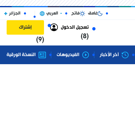
غامق
فاتح
العربي
الجزائر
تسجيل الدخول
إشتراك
(8)
(9)
آخر الأخبار
الفيديوهات
النسخة الورقية