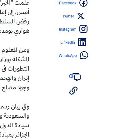
Facebook
علمت "الخبر"
أمس، إلى إمارة
Twitter
رفض السلطات 
Instagram
هواري بومدين
LinkedIn
ومن المعلوم أ
WhatsApp
المشكلة بوزار
التطورات في 
0
إيران والهجم
وجود مصالح و
وفي بيان رسم
والسعودية وا
سيادة الدول 
الجزائر بمباد