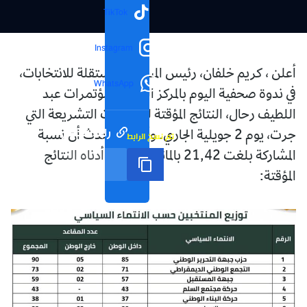
TikTok
Instagram
أعلن ، كريم خلفان، رئيس المسلطة المستقلة للانتخابات،
WhatsApp
في ندوة صحفية اليوم بالمركز الدولي للمؤتمرات عبد
اللطيف رحال، النتائج المؤقتة للانتخابات التشريعة التي
رابط مختصر
جرت، يوم 2 جويلية الجاري. وأعلن المتحدث أن نسبة
تم نسخ الرابط
المشاركة بلغت 21,42 بالمائة. وتجدون أدناه النتائج
المؤقتة: