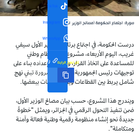
TikTok
Instagram
صورة: اجتماع الحكومة (مصالح الوزير الأول)
WhatsApp
درست الحكومة، في اجتماع برئاسة الوزير الأول سيفي
غريب، اليوم الأربعاء، مشروع تصميم نظام وطني
رابط مختصر
تم نسخ الرابط
للمساعدة على اتخاذ القرار، والذي تم إعداده بناء على
توجيهات رئيس الجمهورية، المتعلقة بضرورة تبني نهج
شامل يربط بين القطاعات ويربط البيانات ببعضها.
ويندرج هذا المشروع، حسب بيان مصالح الوزير الأول،
ضمن تنفيذ التحول الرقمي في الجزائر، ويمثل "خطوةً
جديدةً نحو إنشاء منظومة رقمية وطنية فعالة وآمنة
ومتكاملة".