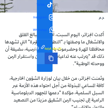
TikTok
Instagram
ح.م
WhatsApp
أكدت الجزائر، اليوم السبت، أنها تتابع ببالغ القلق
والانشغال ما وصفتها بـ "التطورات الخطيرة" التي تشهدها
رابط مختصر
تم نسخ الرابط
محافظتا المهرة وحضرموت بالجمهورية اليمنية، مضيفة أن
ذلك قد "يترتب عنه تداعيات تمس أمن واستقرار اليمن
ووحدته الوطنية".
وثمنت الجزائر، من خلال بيان لوزارة الشؤون الخارجية،
كافة المساعي المبذولة من أجل احتواء هذه الأزمة عبر
السبل السلمية، مؤكدة "دعمها للجهود الدبلوماسية
الرامية إلى تجنيب اليمن الشقيق مزيدًا من التصعيد
والتوتر والانقسام".