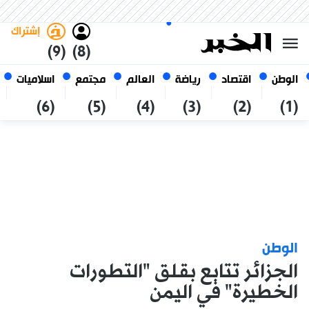
الجمعة 23 صفر 1448 الموافق ل
غامق
فاتح
العربي
07 أغسطس 2026
الجزائر
إشتراك
(9)
(8)
الوطن
اقتصاد
رياضة
العالم
مجتمع
اسلاميات
(6)
(5)
(4)
(3)
(2)
(1)
الوطن
الجزائر تتابع بقلق "التطورات
الخطيرة" في اليمن