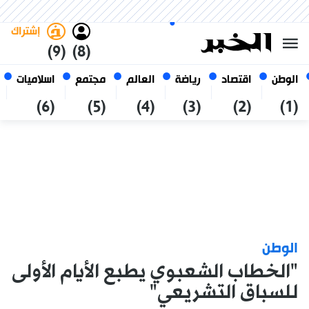
الأحد 25 صفر 1448 الموافق ل 09
غامق
فاتح
العربي
أغسطس 2026
الجزائر
إشتراك
(9)
(8)
الوطن
اقتصاد
رياضة
العالم
مجتمع
اسلاميات
(6)
(5)
(4)
(3)
(2)
(1)
الوطن
"الخطاب الشعبوي يطبع الأيام الأولى
للسباق التشريعي"