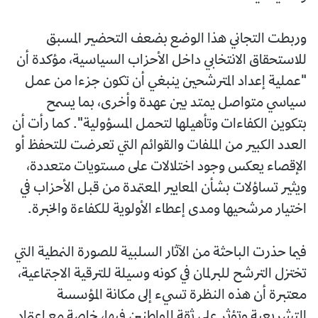
وربطت التجاني هذا الوضع بضعف التحضير المسبق
للاستحقاق الانتخابي داخل الأحزاب السياسية، مؤكدة أن
"عملية إعداد المترشحين ينبغي أن تكون جزءا من عمل
سياسي متواصل يمتد بين عهدة وأخرى، بما يسمح
بتكوين الكفاءات وتأهيلها لتحمل المسؤولية". كما رأت أن
العدد الكبير من الملفات والقوائم التي تعرضت للتحفظ أو
الإقصاء يعكس وجود اختلالات على مستويات متعددة،
ويثير تساؤلات بشأن المعايير المعتمدة من قبل الأحزاب في
اختيار مرشحيها ومدى إعطاء الأولوية للكفاءة والخبرة.
فيما حذرت الباحثة من الآثار السلبية للصورة النمطية التي
تختزل الترشح للبرلمان في كونه وسيلة للترقية الاجتماعية،
معتبرة أن هذه النظرة تسيء إلى مكانة المؤسسة
التشريعية وتؤثر على ثقة المواطنين فيها، خاصة مع اعتماد