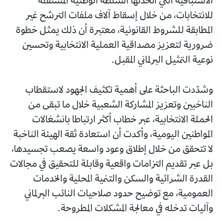
الاستباقية التي اتخذتها السلطة الوطنية المستقلة
للانتخابات، من خلال إسقاط آلاف ملفات الترشح غير
المطابقة للشروط القانونية، معتبرة أن ذلك يمثل خطوة
ضرورية لتعزيز مصداقية العملية الانتخابية وتحسين
نوعية التمثيل البرلماني المقبل.
وشدّدت الباحثة على أهمية تكثيف الجهود لاستقطاب
الناخبين وتعزيز المشاركة الشعبية خلال ما تبقى من
الحملة الانتخابية، عبر خطاب أكثر ارتباطا بانشغالات
المواطنين اليومية، وأكدت أن استعادة ثقة الهيئة الناخبة
لا تتحقق من خلال إطلاق وعود واسعة يصعب تجسيدها،
بل عبر تقديم التزامات واقعية وقابلة للتحقيق في مجالات
القدرة الشرائية والسكن والتنمية المحلية والخدمات
العمومية، مع توضيح حدود صلاحيات النائب البرلماني
وآليات تدخله في معالجة المشكلات المطروحة.