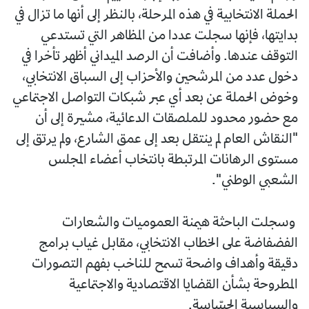
الحملة الانتخابية في هذه المرحلة، بالنظر إلى أنها ما تزال في
بدايتها، فإنها سجلت عددا من المظاهر التي تستدعي
التوقف عندها. وأضافت أن الرصد الميداني أظهر تأخرا في
دخول عدد من المرشحين والأحزاب إلى السباق الانتخابي،
وخوض الحملة عن بعد أي عبر شبكات التواصل الاجتماعي
مع حضور محدود للملصقات الدعائية، مشيرة إلى أن
"النقاش العام لم ينتقل بعد إلى عمق الشارع، ولم يرتق إلى
مستوى الرهانات المرتبطة بانتخاب أعضاء المجلس
الشعبي الوطني".
وسجلت الباحثة هيمنة العموميات والشعارات
الفضفاضة على الخطاب الانتخابي، مقابل غياب برامج
دقيقة وأهداف واضحة تسمح للناخب بفهم التصورات
المطروحة بشأن القضايا الاقتصادية والاجتماعية
والسياسية الحسّاسة.