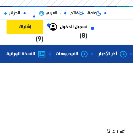
غامق
فاتح
العربي
الجزائر
تسجيل الدخول
إشتراك
(8)
(9)
آخر الأخبار
الفيديوهات
النسخة الورقية