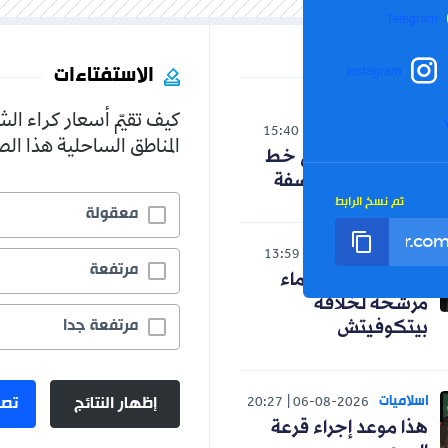
Telegram
الاستفتاءات
Instagram
كيف تقيّم أسعار كراء ال
الوطن
15:40
06-08-2026
المناطق الساحلية هذا ا
حنون تدخل على خط
الجدل حول الفلسفة
تم نسخ الرابط
معقولة
رياضة
13:59
06-08-2026
مرتفعة
رسميا.. ثلاثة أسماء
مرشحة لخلافة
مرتفعة جدا
بيتكوفيتش
اسلاميات
إظهار النتائج
تصو
20:27
06-08-2026
هذا موعد إجراء قرعة