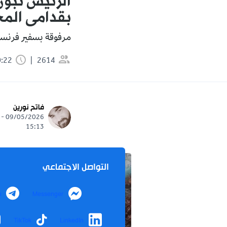
الرئيس تبون
بقدامى المح
مرفوقة بسفير فرنسا ل
2614
0:22 دقيقة
فاتح نورين
09/05/2026 -
15:13
التواصل الاجتماعي
m
Messenger
TikTok
LinkedIn