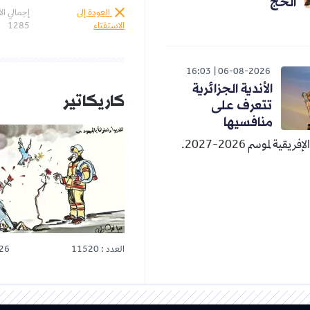
الحج
العودة إلى
إجمالي ال
الاستفتاء
1285
16:03
06-08-2026
الأندية الجزائرية
كاريكاتير
تتعرف على
منافسيها
قية لموسم 2026-2027.
العدد : 11520
26