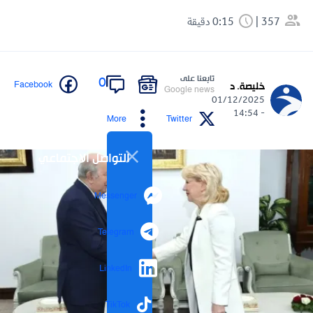
357
0:15 دقيقة
تابعنا على
0
Facebook
خليصة. د
Google news
01/12/2025
- 14:54
More
Twitter
التواصل الاجتماعي
Messenger
Telegram
LinkedIn
TikTok