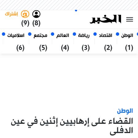
السبت 24 صفر 1448 الموافق ل 08
غامق
فاتح
العربي
أغسطس 2026
الجزائر
إشتراك
(9)
(8)
الوطن
اقتصاد
رياضة
العالم
مجتمع
اسلاميات
(6)
(5)
(4)
(3)
(2)
(1)
الوطن
القضاء على إرهابيين إثنين في عين
الدفلى