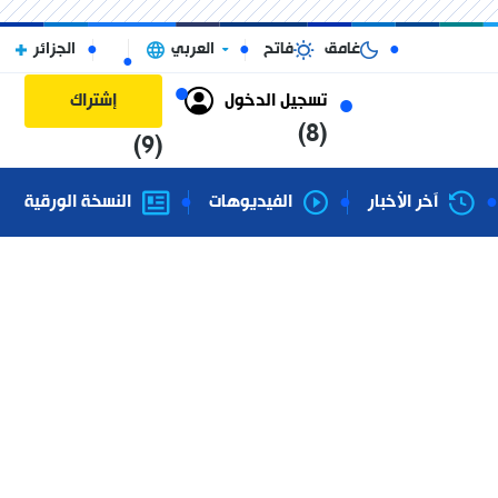
غامق
فاتح
العربي
الجزائر
تسجيل الدخول
إشتراك
(8)
(9)
آخر الأخبار
الفيديوهات
النسخة الورقية