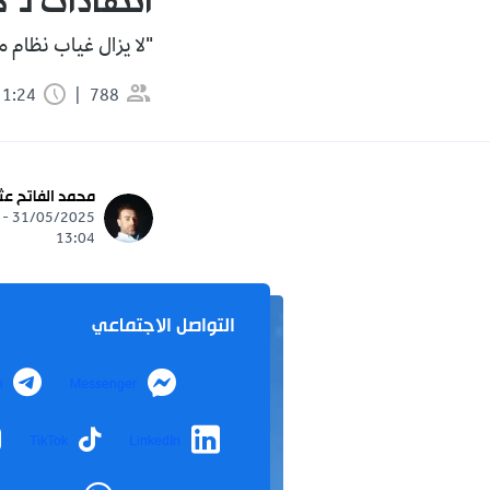
انتقادات لـ"ك
"لا يزال غياب نظام مع
788
1:24 دقيقة
محمد الفاتح عث
31/05/2025 -
13:04
التواصل الاجتماعي
m
Messenger
TikTok
LinkedIn