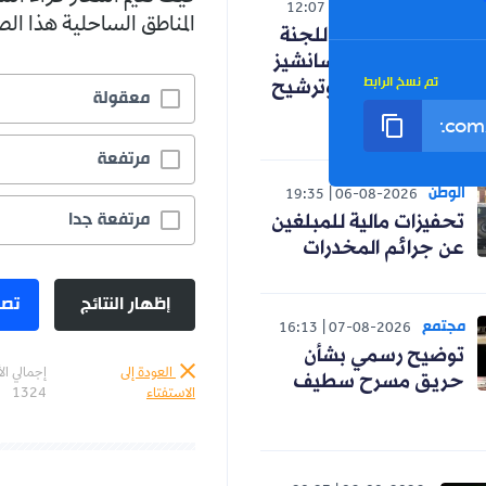
رياضة
12:07
07-08-2026
المناطق الساحلية هذا ا
كواليس اجتماع اللجنة
التقنية .. اختيار سانشيز
تم نسخ الرابط
و"إسبانية" عنتر وترشيح
معقولة
زاوي
مرتفعة
الوطن
19:35
06-08-2026
مرتفعة جدا
تحفيزات مالية للمبلغين
عن جرائم المخدرات
إظهار النتائج
تصو
مجتمع
16:13
07-08-2026
توضيح رسمي بشأن
العودة إلى
إجمالي ال
حريق مسرح سطيف
الاستفتاء
1324