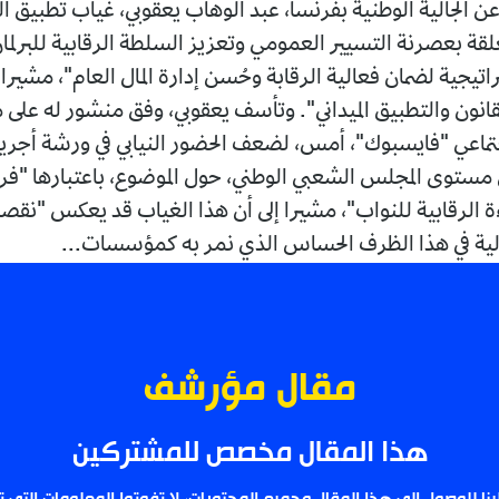
عن الجالية الوطنية بفرنسا، عبد الوهاب يعقوبي، غياب تطبيق
تعلقة بعصرنة التسيير العمومي وتعزيز السلطة الرقابية للبرلم
تيجية لضمان فعالية الرقابة وحُسن إدارة المال العام"، مشيرا 
قانون والتطبيق الميداني". وتأسف يعقوبي، وفق منشور له على
تماعي "فايسبوك"، أمس، لضعف الحضور النيابي في ورشة أجري
 مستوى المجلس الشعبي الوطني، حول الموضوع، باعتبارها "ف
ة الرقابية للنواب"، مشيرا إلى أن هذا الغياب قد يعكس "نقصا
لية في هذا الظرف الحساس الذي نمر به كمؤسسات...
مقال مؤرشف
هذا المقال مخصص للمشتركين