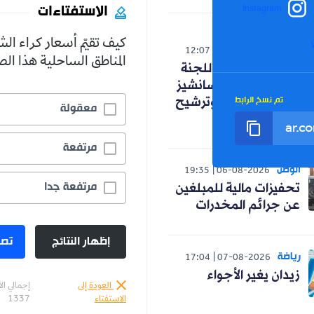
الاستفتاءات
Instagram
كيف تقيّم أسعار كراء ال
رياضة
12:07
07-08-2026
المناطق الساحلية هذا ا
كواليس اجتماع اللجنة
التقنية .. اختيار سانشيز
تم نسخ الرابط
و"إسبانية" عنتر وترشيح
معقولة
زاوي
مرتفعة
الوطن
19:35
06-08-2026
مرتفعة جدا
تحفيزات مالية للمبلغين
عن جرائم المخدرات
إظهار النتائج
تصو
رياضة
17:04
07-08-2026
زيدان يغير الأجواء
العودة إلى
إجمالي ال
الاستفتاء
1337