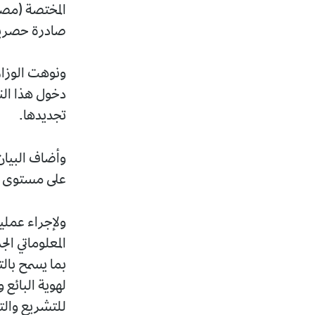
المختصة (مصل
صادرة حصريا ع
ونوهت الوزارة
دخول هذا الن
تجديدها.
وأضاف البيان 
على مستوى مص
ولإجراء عملية
المعلوماتي ا
بما يسمح بالت
لهوية البائع
للتشريع والتن