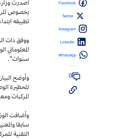
Facebook
أصدرت وزارة ا
بخصوص المرحلة
Twitter
تطبيقه ابتداء من تار
Instagram
ووفق ذات البي
LinkedIn
المعلوماتي ال
WhatsApp
سنوات".
0
وأوضح البيان
للحظيرة الوطن
المركبات ومع
وأضافت الوزا
سابقا والمعني
التقنية للمرك