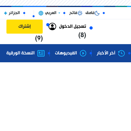
غامق
فاتح
العربي
الجزائر
تسجيل الدخول
إشتراك
(8)
(9)
آخر الأخبار
الفيديوهات
النسخة الورقية