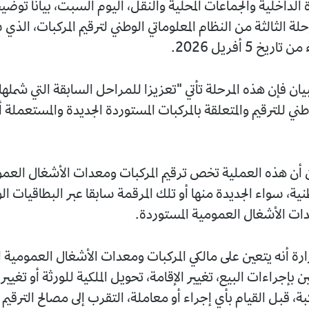
لداخلية والجماعات المحلية والنقل، اليوم السبت، بيانا توضيح
 الثالثة من النظام المعلوماتي الوطني لترقيم المركبات، الذي
يخ 5 أفريل 2026.
ان فإن هذه المرحلة تأتي "تعزيزا للمراحل السابقة التي شملها
وطني للترقيم والمتعلقة بالمركبات المستوردة الجديدة والمستعملة
 أن هذه العملية تخص ترقيم المركبات ومعدات الأشغال العموم
ية، سواء الجديدة منها أو تلك المرقمة سابقا عبر البطاقيات الول
دات الأشغال العمومية المستوردة.
رة أنه يتعين على مالكي المركبات ومعدات الأشغال العمومية ا
ين بإجراءات البيع، تغيير الإقامة، تحويل الملكية للورثة أو تغي
بة، قبل القيام بأي إجراء أو معاملة، التقرب إلى مصالح الترقيم ا