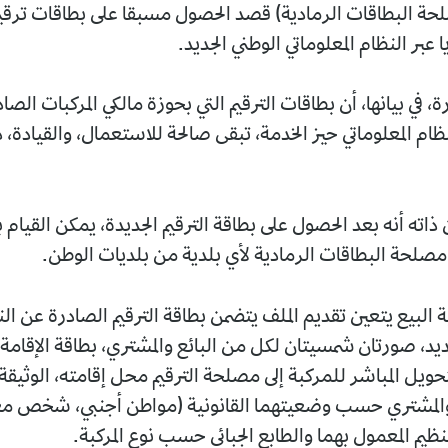
حة البطاقات الرمادية) قصد الحصول مسبقا على بطاقات ترقي
بر النظام المعلوماتي الوطني الجديد.
، في بيانها، أن بطاقات الترقيم التي بحوزة مالكي المركبات الصا
ظام المعلوماتي حيز الخدمة، تبقى صالحة للاستعمال، والقيادة،
ذاته أنه بعد الحصول على بطاقة الترقيم الجديدة، يمكن القيام 
لحة البطاقات الرمادية لأي بلدية من بلديات الوطن.
 البيع يتعين تقديم الملف يتضمن بطاقة الترقيم الصادرة عن ال
لجديد، صورتان شمسيتان لكل من البائع والمشتري، بطاقة الإقام
حويل المباشر للمركبة إلى مصلحة الترقيم محل إقامته، الوثيقة 
 والمشتري حسب وضعيتهما القانونية (مواطن أجنبي، شخص مع
ظيم المعمول بهما والطابع الجبائي حسب نوع المركبة.