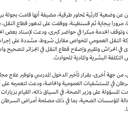
عن وضعية كارثية لمحاور طرقية، مضيفة أنها قامت بجولة برا ق
مرورا ببجاية ثم قسنطينة، ووقفت على تدهور قطاع النقل، ب
وتوقف الخدمة مبكرا في حواضر كبرى، ودعت لإسناد بعض ال
كة النقل العمومي للخواص مقابل شروط، مشددة على إجراء 
ى في الحراش وتقييم وإصلاح قطاع النقل في الجزائر لتصحيح وا
لتكلفة البشرية والمادية للحوادث.
من جهة أخرى، بقرار تأخير الدخول المدرسي وتوفير علاج مجان
سرطان في المستشفيات العمومية والخاصة، ودعت لتعميمه على
 المسؤولة على وزير الصحة، في السياق ذاته، القيام بزيارات 
 حالة المؤسسات الصحية، بما في ذلك مصلحة أمراض السرطا
.