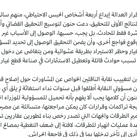
قرار العدالة إيداع أربعة أشخاص الحبس الاحتياطي، منهم سائ
للنتائج الأولى للتحقيق، دعت حنون لتوسيع التحقيق القضائي وأ
اشرة فقط للحادث، بل يجب، حسبها، الوصول إلى الأسباب غير ا
وقوع فواجع أخرى، وأن يضمن التحقيق الوصول إلى تحديد المس
يار وحظر الاستيراد بطريقة عشوائية ومن يتغاضى عن دخول ال
تسبب حوادث قاتلة وتعطيل الاستثمارات في صناعة قطع غيار 
لتغييب نقابة الناقلين الخواص عن المشاورات حول إصلاح قط
ن مسؤولي النقابة أطلقوا قبل سنوات نداء استغاثة لم يلق أي
ن أن كلامها يجب ألا يفهم بأنه تحميل للمسؤولية للوزراء الح
يجة تراكمات وقرارات كان يمكن مراجعتها، متسائلة عن مصي
ميم الطرقات والجهات التي تصدر رخص بناء لمطورين عقاريين 
دة عمليات انهيار للطرقات، لافتة إلى ضعف التغطية بمصالح ال
 أدى إلى تأخر تدخلها بما في ذلك في فاجعة الحراش.