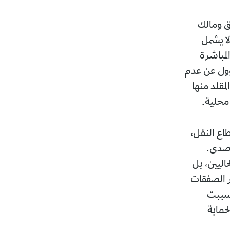
ق ومالك
لا يشمل
لمباشرة
ؤول عن عدم
مقلد منها
محلية.
اع النقل،
 صدى.
اليين، بل
ر الصفقات
تسببت
حماية