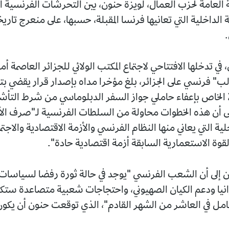
 العامة لحزب العمال، لويزة حنون، بين التحرشات الفرنسية ا
مة الداخلية التي تعانيها فرنسا المقبلة، حسبها، على منعرج تار
.
ي تدخلها الافتتاحي لاجتماع المكتب الولائي للجزائر العاصمة 
" فرنسي على الجزائر، بلغ مؤخرا مداه بإصدار قرار يقضي ب
باتفاق 2013 الخاص بإعفاء حاملي جواز السفر الدبلوماسي من شرط الت
 إلى أن هذه الخطوات محاولة من السلطات الفرنسية لـ"صرف الأ
لية التي يعاني منها النظام الفرنسي والأزمة الاقتصادية والاجتما
وة الاستعمارية السابقة أزمة اقتصادية حادة".
 إلى أن الشعب الفرنسي "يوجد في حالة ثورة رفضا لسياسا
نيا ودعم الكيان الصهيوني، واحتجاجات شعبية متصاعدة ستكو
مل في العاشر من الشهر القادم"، الذي توقعت حنون أن يكو