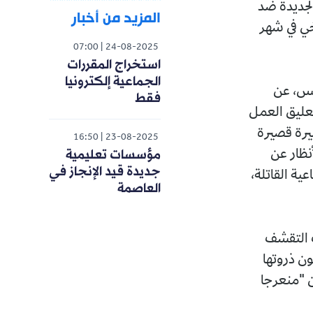
لجديدة ضد
المزيد من أخبار
يخي في شهر
07:00
24-08-2025
استخراج المقررات
الجماعية إلكترونيا
أمس، عن
فقط
تعليق العمل
أشيرة قصيرة
16:50
23-08-2025
مؤسسات تعليمية
نظار عن
جديدة قيد الإنجاز في
عية القاتلة،
العاصمة
ت التقشف
ن ذروتها
ن "منعرجا