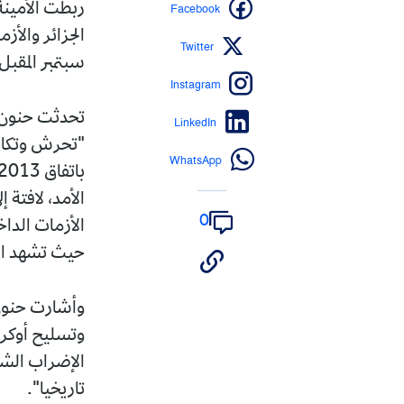
Facebook
ربطت الأمينة
الجزائر والأز
Twitter
سبتمبر المقبل
Instagram
تحدثت حنون، ف
LinkedIn
"تحرش وتكالب
WhatsApp
الأمد، لافتة
0
الأزمات الداخ
حيث تشهد الق
وأشارت حنون
وتسليح أوكرا
الإضراب الشا
تاريخيا".