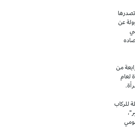
 تصدرها
ؤولة عن
سي
 لدعم اقتصاده
ابعة من
أة لعام
 للركاب
ر"،
مومي