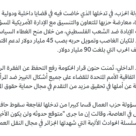
 الحزب، في تدخلها الذي خاضت فيه في قضايا داخلية ودولية
، معارضة حزبها للتعاون والتنسيق مع الإدارة الأمريكية المس
الإبادة ضد الشعب الفلسطيني، من خلال منح الغطاء السيا
والدبلوماسي للكيان الغاصب وتمويل حربه بصب 45 مليار دولار
ب التي بلغت 90 مليار دولار.
الداخلي، ثمنت حنون قرار الحكومة رفع التحفظ عن الفقرة الر
ة 15 من اتفاقية الأمم المتحدة للقضاء على جميع أشكال التمييز ضد المر
ة حزب العمال قسما كبيرا من تدخلها لفاجعة سقوط حافلة
 في العاصمة، وقالت إن ما جرى "متوقع حدوثه ولن يكون الأخي
ة الحوادث الأليمة التي شهدتها الجزائر في مجال النقل الع