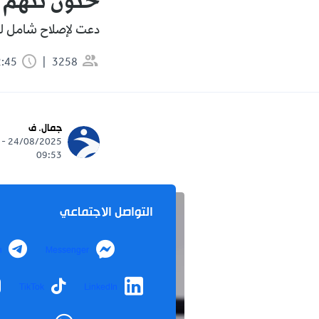
حنون تتهم ب
دعت لإصلاح شامل لق
3258
2:45 دقيقة
جمال. ف
24/08/2025 -
09:53
التواصل الاجتماعي
m
Messenger
TikTok
LinkedIn