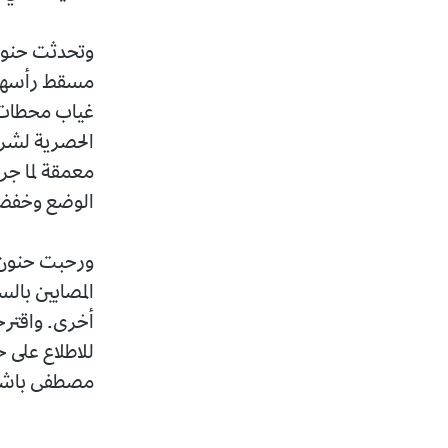
وتحدثت حنون 
مسقط رأسها، 
غياب محطات 
الحصرية لشر
معمقة لما جر
الوضع وخفض ا
ورحبت حنون، 
المصابين بال
أخرى. واقترحت
للاطلاع على
مصطفى باشا