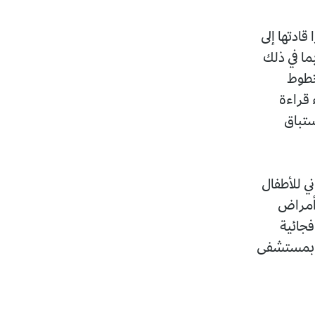
ادتها إلى
ما في ذلك
خطوط
قراءة
ستباق
ي للأطفال
 أمراض
فجائية
ن بمستشفى