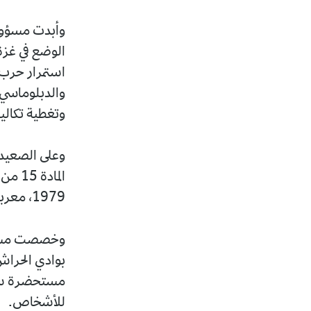
وأبدت مسؤولة
الوضع في غزة
استمرار حرب 
وتغطية تكاليف الحر
وعلى الصعيد 
الماد
1979، معربة عن أملها في تحقيق مزيد من التقدم في مجال حماية حقوق المرأة.
وخصصت مسؤول
بوادي الحراش
مستحضرة سلسل
للأشخاص.