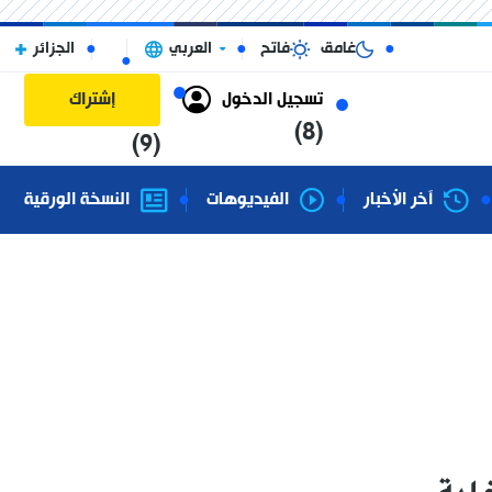
غامق
فاتح
العربي
الجزائر
تسجيل الدخول
إشتراك
(8)
(9)
آخر الأخبار
الفيديوهات
النسخة الورقية