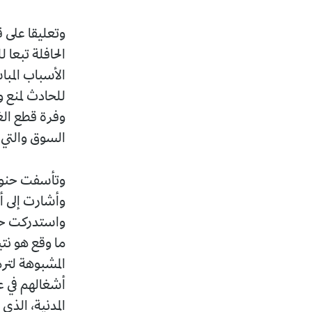
وتعليقا على 
الحافلة تبعا 
الأسباب المب
للحادث لمنع 
وفرة قطع الغ
السوق والتي 
وتأسفت حنون 
وأشارت إلى أ
واستدركت حنو
ما وقع هو نت
المشبوهة لتر
أشغالهم في ع
المدنية، الذي