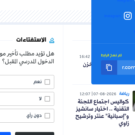
Inst
الاستفتاءات
هل تؤيد مطلب تأخير موعد
الرابط
16:42
07-08-20
الدخول المدرسي المقبل؟
ظام المخزن
ي
نعم
74.7%
12:07
07-08-2
لا
24.5%
اجتماع اللجنة
.. اختيار سانشيز
دون رأي
0.8%
ة" عنتر وترشيح