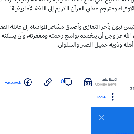
لشيخ سي الحاج محند الطيب، رحمه الله وطيب ثراه، المجاهد وأحد
مترجم معاني القرآن الكريم إلى اللغة الأمازيغية".
أحر التعازي وأصدق مشاعر المواساة إلى عائلة الفقيد والأسرة
 وجل أن يتغمده بواسع رحمته ومغفرته، وأن يسكنه فسيح
ه جميل الصبر والسلوان.
نا على
0
Twitter
Facebook
Google n
More