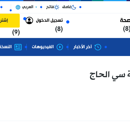
غامق
فاتح
العربي
الجزائر
تسجيل الدخول
إشتراك
(8)
(9)
آخر الأخبار
الفيديوهات
النسخة الورقية
لحاج