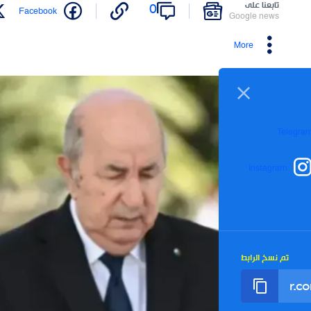
على
0
Twitter
Facebook
Google
More
I
رابط