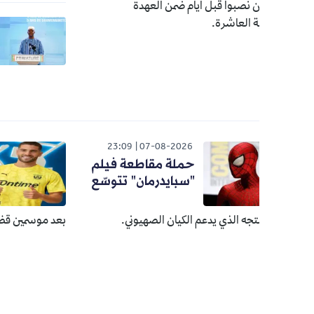
ين نصبوا قبل أيام ضمن العهدة
الوطن
 العاشرة.
26
رئيس ال
يردد مق
(فيديو)
026
23:09
07-08-2026
حملة مقاطعة فيلم
زيدا
"سبايدرمان" تتوسّع
ه الذي يدعم الكيان الصهيوني.
بعد موسمين قضاهما مع نادي