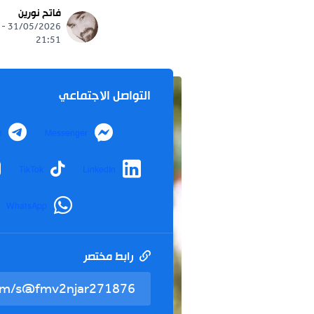
تابعنا 
فاتح نورين
 news
31/05/2026 -
21:51
التواصل الاجتماعي
Telegram
Messenger
nstagram
TikTok
LinkedIn
WhatsApp
رابط مختصر
تم نسخ ال