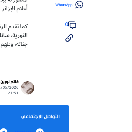
المغفور له بإذن الله، ا
WhatsApp
أعلام الجزائر الأوفياء و
0
كما تقدم الرئيس تبون ب
الثورية، سائلا الله عز
جناته، ويلهم أهله وذوي
تابع
فاتح نورين
ews
31/05/2026 -
21:51
التواصل الاجتماعي