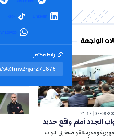
Telegram
Messenger
agram
TikTok
LinkedIn
WhatsApp
لات الواجهة
رابط مختصر
تم نسخ 
العالم
26
صدمة لن
التوسع
رياضة
026
كواليس 
التقنية 
21:17
07-08-20
و"إسباني
واب الجدد أمام واقع جديد
زاوي
هورية وجه رسالة واضحة إلى النواب