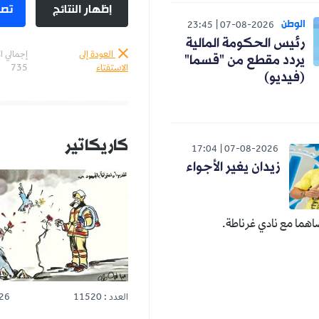
إظهار النتائج
تصويت
23:45
07-08-20
حكومة المالية
العودة إلى
إجمالي الأصوات :
طع من "قسما"
الاستفتاء
735
كاريكاتير
المزيد
17:04
07-08-2
ن يغير الأجواء
 غرناطة.
العدد : 11520
25-07-2026