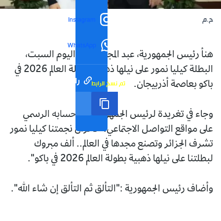
ح.م
Instagram
WhatsApp
هنأ رئيس الجمهورية، عبد المجيد تبون، اليوم السبت،
البطلة كيليا نمور على نيلها ذهبية بطولة العالم 2026 في
رابط مختصر
تم نسخ الرابط
باكو بعاصمة أذربيجان.
وجاء في تغريدة لرئيس الجمهورية عبر حسابه الرسمي
على مواقع التواصل الاجتماعي: "لا تزال نجمتنا كيليا نمور
تشرف الجزائر وتصنع مجدها في العالم.. ألف مبروك
لبطلتنا على نيلها ذهبية بطولة العالم 2026 في باكو".
وأضاف رئيس الجمهورية :"التألق ثم التألق إن شاء الله".