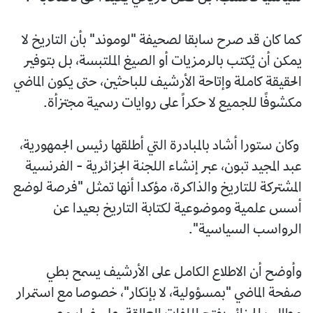
كما كان قد صرح سابقا لصحيفة "لوموند" بأن التاريخ لا
يمكن أن يُكتب بالرمزيات أو الصيغ الملتبسة، بل بتوفير
الحقيقة كاملة وإتاحة الأرشيف للباحثين، حتى يكون الماضي
مكشوفًا للجميع لا حكراً على روايات رسمية مجتزأة.
وكان ستورا أشاد بالمبادرة التي أطلقها رئيس الجمهورية،
عبد المجيد تبون، عبر إنشاء اللجنة الجزائرية - الفرنسية
المشتركة للتاريخ والذاكرة، مؤكدا أنها تمثل "فرصة لوضع
أسس علمية وموضوعية لكتابة التاريخ بعيدا عن
الرواسب السياسية".
وأوضح أن الاطلاع الكامل على الأرشيف يسمح بطي
صفحة الماضي "بمسؤولية، لا بإنكار"، خصوصا مع استمرار