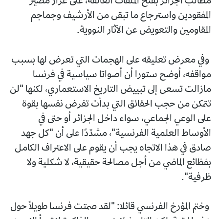
مطالب الجزائر بفتح الملفات العالقة، على غرار مصير
المفقودين واسترجاع ما تبقى من الأرشيف وجماجم
المقاومين والتعويض عن الآثار النووية.
وفي معرض تعليقه على الهجمات التي تعرض لها بسبب
مواقفه، أوضح ستورا أن أصواتا سياسية في فرنسا
مازالت تسعى إلى تبييض التاريخ الاستعماري، لكنها "لن
تتمكن من حجب الحقائق التي بدأت تفرض نفسها بقوة
على الوعي الجماعي، سواء داخل الجزائر أو حتى في
الأوساط العلمية الفرنسية"، مشدّدًا على أن "كل جهد
صادق في هذا الاتجاه يجب أن يقوم على الاعتراف الكامل
بفظائع الماضي من أجل مصالحة حقيقية، لا شكلية ولا
ظرفية".
وختم المؤرخ الفرنسي قائلا: "لقد صمتت فرنسا طويلًا حول