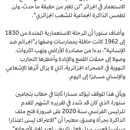
الاستعمار في الجزائر "لن تغيّر من حقيقة ما حدث، ولن
تطمس الذاكرة الجماعية للشعب الجزائري".
وأضاف ستورا أن المرحلة الاستعمارية الممتدة من 1830
إلى 1962 كانت حافلة بممارسات وصفها بـ"الجرائم ضد
الإنسانية"، بدءا من مصادرة الأراضي ونهب الثروات،
وصولا إلى حملات القمع والإبادة وأخطرها التجارب
النووية في الصحراء الجزائرية، التي لا يزال أثرها الإشعاعي
والإنساني مستمرًا إلى اليوم.
ويأتي هذا الموقف ليؤكد مسارا ثابتا في خطاب بنجامين
ستورا، الذي كان قد شدد في تقريره الشهير المقدم
للرئيس الفرنسي سنة 2020 على ضرورة فتح ملف
الذاكرة بجرأة وصدق، معتبرا أن "الاعتراف ليس اعتذارا
سياسيا فحسب، بل فعل تاريخي يُعيد الحق لأصحابه".