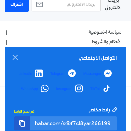
بريدك
اشتراك
الالكتروني
سياسة الخصوصية
الأحكام والشروط
الإشهار
التواصل الاجتماعي
اتصل بنا
من نحن
LinkedIn
Telegram
Messenger
WhatsApp
Instagram
TikTok
Twitter
TikTok
YouTube
Facebook
رابط مختصر
تم نسخ الرابط
RSS
Tel : +213(0)023 31 69 04 - eMail :
info@elkhabar.com