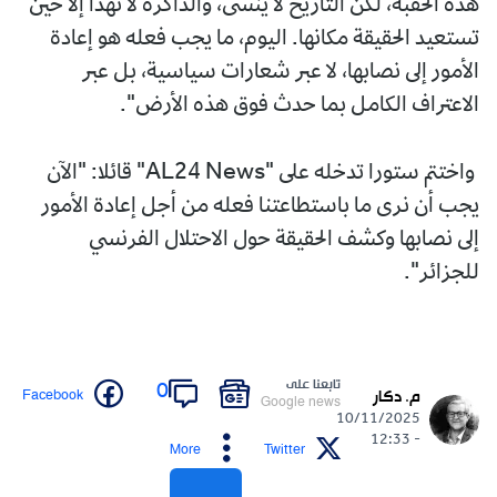
هذه الحقبة، لكن التاريخ لا ينسى، والذاكرة لا تهدأ إلا حين
تستعيد الحقيقة مكانها. اليوم، ما يجب فعله هو إعادة
الأمور إلى نصابها، لا عبر شعارات سياسية، بل عبر
الاعتراف الكامل بما حدث فوق هذه الأرض".
واختتم ستورا تدخله على "AL24 News" قائلا: "الآن
يجب أن نرى ما باستطاعتنا فعله من أجل إعادة الأمور
إلى نصابها وكشف الحقيقة حول الاحتلال الفرنسي
للجزائر".
تابعنا على
0
Facebook
م. دكار
Google news
10/11/2025
- 12:33
More
Twitter