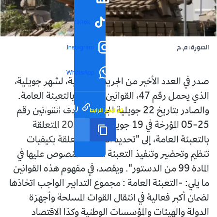
TikTok
الصورة: م.ح
Instagram
WhatsApp
صدر في العدد الأخير من الجريدة الرسمية، لشهر جويلية،
الذي يحمل رقم 47، القوانين المتعلقة بالتعبئة العامة.
رابط مختصر
تم نسخ الرابط
والصادر بتاريخ 22 جويلية الجاري. وتهدف القوانين رقم
25-05 المؤرخة في 19 جويلية سنة 2025 المتعلقة
بالتعبئة العامة، إلى "تحديد الأحكام المتعلقة بكيفيات
تنظيم وتحضير وتنفيذ التعبئة العامة المنصوص عليها في
المادة 99 من الدستور". ويقصد، في مفهوم هذه القوانين
ما يلي: -التعبئة العامة : مجموع التدابير الواجب اتخاذها
لضمان أكبر فعالية في انتقال القوات المسلحة وأجهزة
الدولة والهيئات والمؤسسات الوطنية وكذا الاقتصاد