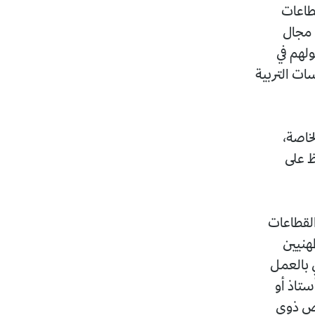
قطاعات
 مجال
لهم في
ات التربية
خاصة،
ظ على
القطاعات
مهنيين
 بالعمل
ستاذ أو
اص ذوي