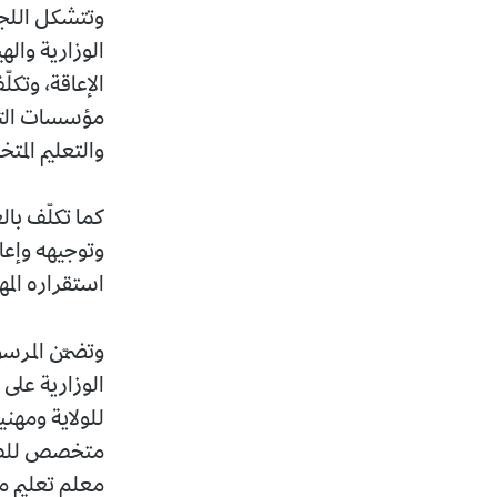
وتتشكل اللجنة
الوزارية وال
الإعاقة، وتك
مؤسسات الترب
والتعليم الم
كما تكلّف با
وتوجيهه وإعا
استقراره المه
وتضمّن المرس
الوزارية على ا
للولاية ومه
متخصص للصحّة
معلم تعليم م