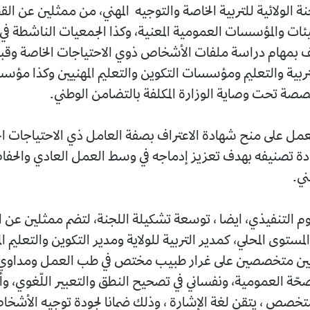
 الولائية للتربية الخاصة والتوجيه المهني، من ممثلين عن ال
هيئات والمؤسسات العمومية المعنية، وكذا الجمعيات الناشطة في
لّف بمهام دراسة ملفات الأشخاص ذوي الاحتياجات الخاصة وقبو
ية والتعليم ومؤسسات التكوين والتعليم المهنيين وكذا مؤسس
تخصصة تحت وصاية الوزارة المكلفة بالتضامن الوطني.
لعمل على منح شهادة الاعتراف بصفة العامل ذي الاحتياجات ال
دة تصنيفه بهدف تعزيز إدماجه في وسط العمل العادي والحفا
ني.
وم التنفيذي، ايضا ، توسعة تشكيلة اللجنة، لتضم ممثلين عن 
لمستوى المحلي، كمدير التربية للولاية ومدير التكوين والتعليم ال
نيين متخصصين على غرار طبيب مختص في طب العمل ومداوي
 العمومية، ونفساني في تصحيح النطق والتعبير اللّغوي، وأ
تخصص ، يتقن لغة الإشارة ، وذلك ضمانا لجودة توجيه الأشخ