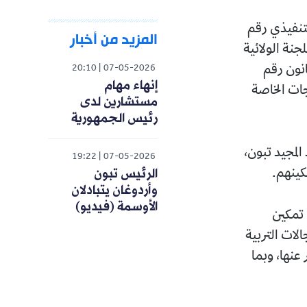
تنفيذي رقم
المزيد من أخبار
 على اللجنة الولائية
طبيقا لأحكام المادتين 40 و43 من القانون رقم
20:10
07-05-2026
إنهاء مهام
لاحتياجات الخاصة
مستشارين لدى
رئيس الجمهورية
لمجيد تبون،
19:22
07-05-2026
الرئيس تبون
كينهم.
وأردوغان يتبادلان
الأوسمة (فيديو)
 تمكين
لات التربية
 عنها، وبما