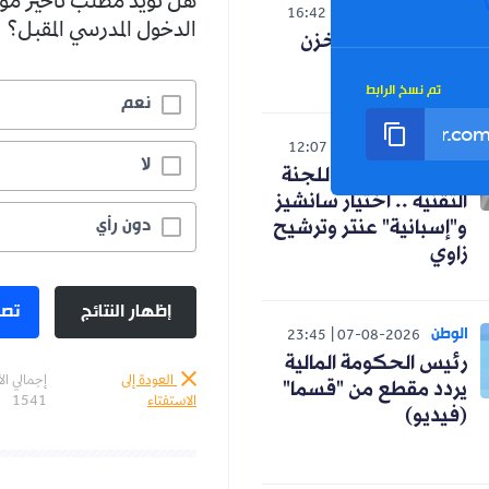
هل تؤيد مطلب تأخير مو
العالم
16:42
07-08-2026
الدخول المدرسي المقبل؟
صدمة لنظام المخزن
التوسعي
تم نسخ الرابط
نعم
رياضة
12:07
07-08-2026
لا
كواليس اجتماع اللجنة
التقنية .. اختيار سانشيز
دون رأي
و"إسبانية" عنتر وترشيح
زاوي
إظهار النتائج
تصو
الوطن
23:45
07-08-2026
رئيس الحكومة المالية
العودة إلى
إجمالي ال
يردد مقطع من "قسما"
الاستفتاء
1541
(فيديو)