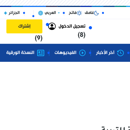
غامق
فاتح
العربي
الجزائر
تسجيل الدخول
إشتراك
(8)
(9)
آخر الأخبار
الفيديوهات
النسخة الورقية