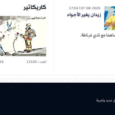
كاريكاتير
17:04
07-08-2026
زيدان يغير الأجواء
هما مع نادي غرناطة.
العدد : 11520
26
ق جديد وتجربة