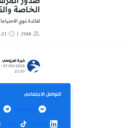
صدور المرسو
الخاصة والت
لفائدة ذوي الاحتياجا
2948
1:21 دقيقة
خيرة لعروسي
07/05/2026 -
21:53
التواصل الاجتماعي
m
Messenger
TikTok
LinkedIn