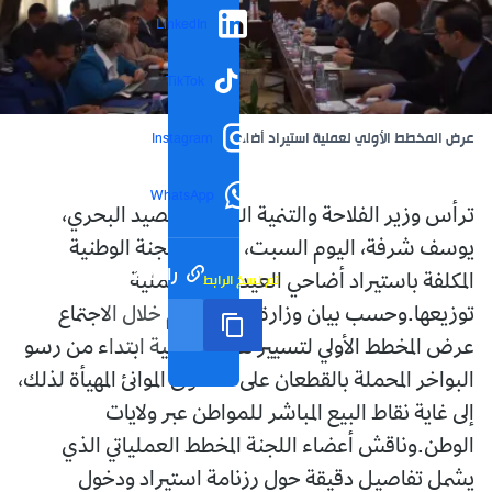
LinkedIn
TikTok
عرض المخطط الأولي لعملية استيراد أضاحي العيد
Instagram
WhatsApp
ترأس وزير الفلاحة والتنمية الريفية والصيد البحري،
يوسف شرفة، اليوم السبت، اجتماع اللجنة الوطنية
رابط مختصر
تم نسخ الرابط
المكلفة باستيراد أضاحي العيد وتأطير عملية
توزيعها.وحسب بيان وزارة الفلاحة، تم خلال الاجتماع
عرض المخطط الأولي لتسيير هذه العملية ابتداء من رسو
البواخر المحملة بالقطعان على مستوى الموانئ المهيأة لذلك،
إلى غاية نقاط البيع المباشر للمواطن عبر ولايات
الوطن.وناقش أعضاء اللجنة المخطط العملياتي الذي
يشمل تفاصيل دقيقة حول رزنامة استيراد ودخول