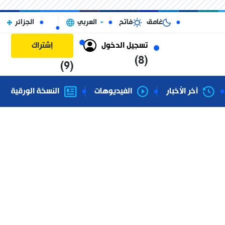
غامق
فاتح
العربي
الجزائر
تسجيل الدخول
إشتراك
(8)
(9)
آخر الأخبار
الفيديوهات
النسخة الورقية