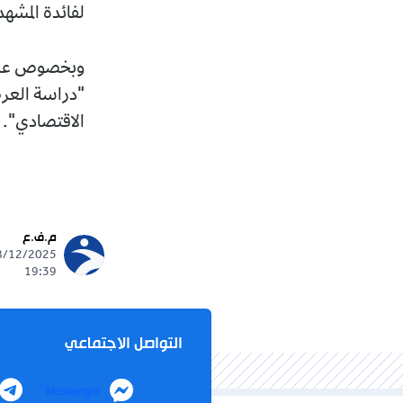
لفائدة المشهد
وبخصوص عرض ح
"دراسة العرض
الاقتصادي".
م.ف.ع
19:39
التواصل الاجتماعي
Messenger