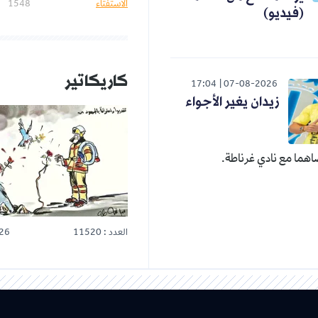
الاستفتاء
1548
(فيديو)
كاريكاتير
17:04
07-08-2026
زيدان يغير الأجواء
هما مع نادي غرناطة.
العدد : 11520
26