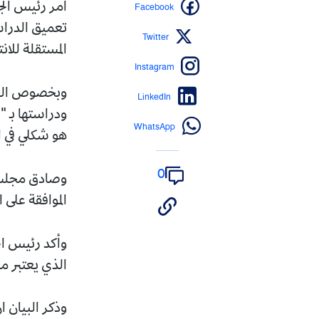
Facebook
أمر رئيس الج
تعميق الدراس
Twitter
المستقلة للا
Instagram
وبخصوص القانو
LinkedIn
ودراستها بـ "
WhatsApp
هو شكلي في ا
0
وصادق مجلس ا
الموافقة على 
وأكد رئيس ال
الذي يعتبر من
وذكر البيان ا