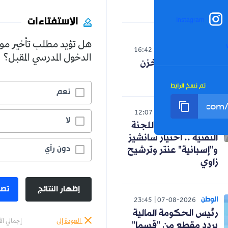
الاستفتاءات
Instagram
هل تؤيد مطلب تأخير مو
العالم
16:42
07-08-2026
الدخول المدرسي المقبل؟
صدمة لنظام المخزن
التوسعي
تم نسخ الرابط
نعم
رياضة
12:07
07-08-2026
لا
كواليس اجتماع اللجنة
التقنية .. اختيار سانشيز
دون رأي
و"إسبانية" عنتر وترشيح
زاوي
إظهار النتائج
تصو
الوطن
23:45
07-08-2026
رئيس الحكومة المالية
العودة إلى
إجمالي ال
يردد مقطع من "قسما"