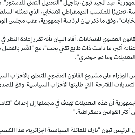
مهورية، عبد المجيد تبون، بتأجيل "التعديل التقني للدستور"،
ة، تعزيزًا للمكسب الديمقراطي الانتخابي، الذي تمثله السلط
نتخابات"، وفق ما ذكر بيان لرئاسة الجمهورية، عقب مجلس الوز
ن العضوي للانتخابات، أفاد البيان بأنه تقرر إعادة النظر في 
عناية أكبر، ما دامت ذات طابع تقني بحت"، مع "الأمر بالفصل ب
لتعديلات وما هو جوهري".
لوزراء على مشروع القانون العضوي المتعلق بالأحزاب السي
التعديلات المقترحة، التي طلبتها الأحزاب السياسية، وفق المصد
جمهورية أن هذه التعديلات تهدف في مجملها إلى إحداث "تكامل 
 أكثر القوانين ديمقراطية."
ن الرئيس تبون "بارك للعائلة السياسية الجزائرية، هذا المكسب