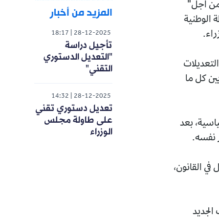
 من أجل"
المزيد من أخبار
ة الوطنية
راء.
18:17
28-12-2025
تأجيل دراسة
"التعديل الدستوري
التعديلات
التقني"
ين كل ما
14:32
28-12-2025
تعديل دستوري تقني
على طاولة مجلس
اسية، بعد
الوزراء
ر نفسه.
في القانون،
 الجديد