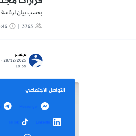
قرارات مجلس
بحسب بيان لرئاسة ا
3763
0:46 دقيقة
م.ف.ع
28/12/2025 -
19:39
التواصل الاجتماعي
m
Messenger
TikTok
LinkedIn