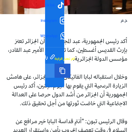
TikTok
ح.م
Instagram
WhatsApp
أكد رئيس الجمهورية، عبد المجيد تبون، أن الجزائر تعتز
بإرث القديس أغسطين، كما تعتز بإرث الأمير عبد القادر،
رابط مختصر
تم نسخ الرابط
مؤسس الدولة الجزائرية.
وخلال استقباله لبابا الفاتيكان بجامع الجزائر، على هامش
الزيارة الرسمية التي يقوم بها اليوم الإثنين، أكد رئيس
الجمهورية أن الجزائر من أشد الدول حرصا على العدالة
الاجتماعية التي خاضت ثورتها من أجل تحقيق ذلك.
وقال الرئيس تبون: "أنتم قداسة البابا خير مرافع عن
السلام في وقت تعصف الحروب بأمن واستقرار العديد