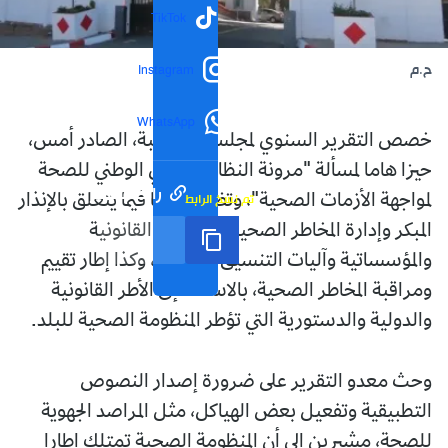
TikTok
ح.م
Instagram
WhatsApp
خصص التقرير السنوي لمجلس المحاسبة، الصادر أمس،
حيزا هاما لمسألة "مرونة النظام الصحي الوطني للصحة
رابط مختصر
تم نسخ الرابط
لمواجهة الأزمات الصحية"، وتضمن تقييما فيما يتعلق بالإنذار
المبكر وإدارة المخاطر الصحية، والجوانب القانونية
والمؤسساتية وآليات التنسيق والتمويل، وكذا إطار تقييم
ومراقبة المخاطر الصحية، بالاستناد إلى الأطر القانونية
والدولية والدستورية التي تؤطر المنظومة الصحية للبلد.
وحث معدو التقرير على ضرورة إصدار النصوص
التطبيقية وتفعيل بعض الهياكل، مثل المراصد الجهوية
للصحة، مشيرين إلى أن المنظومة الصحية تمتلك إطارا