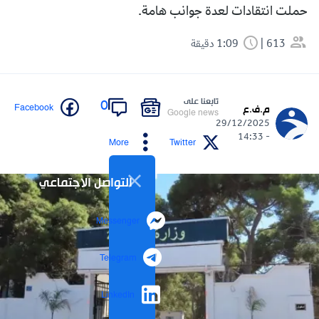
حملت انتقادات لعدة جوانب هامة.
613
1:09 دقيقة
تابعنا على
0
Facebook
م.ف.ع
Google news
29/12/2025
- 14:33
More
Twitter
التواصل الاجتماعي
Messenger
Telegram
LinkedIn