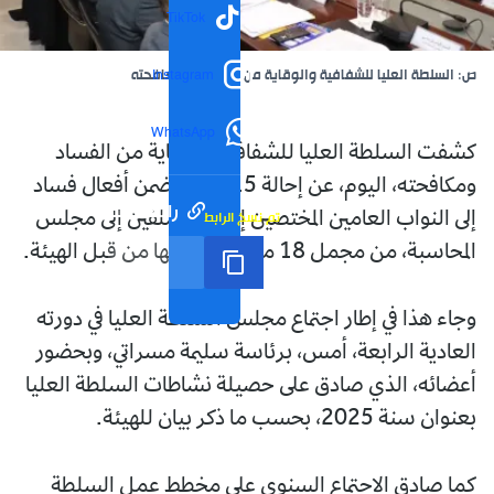
TikTok
ص: السلطة العليا للشفافية والوقاية من الفساد و مكافحته
Instagram
WhatsApp
كشفت السلطة العليا للشفافية والوقاية من الفساد
ومكافحته، اليوم، عن إحالة 15 ملفا يتضمن أفعال فساد
رابط مختصر
تم نسخ الرابط
إلى النواب العامين المختصين إقليميا، وملفين إلى مجلس
المحاسبة، من مجمل 18 ملفا تم فحصها من قبل الهيئة.
وجاء هذا في إطار اجتماع مجلس السلطة العليا في دورته
العادية الرابعة، أمس، برئاسة سليمة مسراتي، وبحضور
أعضائه، الذي صادق على حصيلة نشاطات السلطة العليا
بعنوان سنة 2025، بحسب ما ذكر بيان للهيئة.
كما صادق الاجتماع السنوي على مخطط عمل السلطة