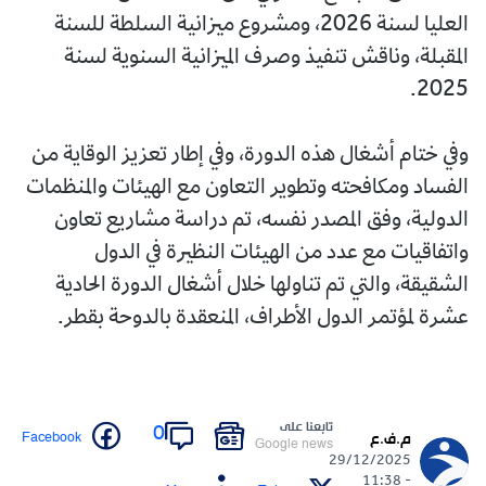
العليا لسنة 2026، ومشروع ميزانية السلطة للسنة
المقبلة، وناقش تنفيذ وصرف الميزانية السنوية لسنة
2025.
وفي ختام أشغال هذه الدورة، وفي إطار تعزيز الوقاية من
الفساد ومكافحته وتطوير التعاون مع الهيئات والمنظمات
الدولية، وفق المصدر نفسه، تم دراسة مشاريع تعاون
واتفاقيات مع عدد من الهيئات النظيرة في الدول
الشقيقة، والتي تم تناولها خلال أشغال الدورة الحادية
عشرة لمؤتمر الدول الأطراف، المنعقدة بالدوحة بقطر.
تابعنا على
0
Facebook
م.ف.ع
Google news
29/12/2025
- 11:38