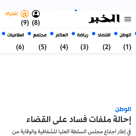
الأحد 25 صفر 1448 الموافق ل 09
غامق
فاتح
العربي
أغسطس 2026
الجزائر
إشتراك
(9)
(8)
الوطن
اقتصاد
رياضة
العالم
مجتمع
اسلاميات
(6)
(5)
(4)
(3)
(2)
(1)
الوطن
إحالة ملفات فساد على القضاء
في إطار اجتماع مجلس السلطة العليا للشفافية والوقاية من