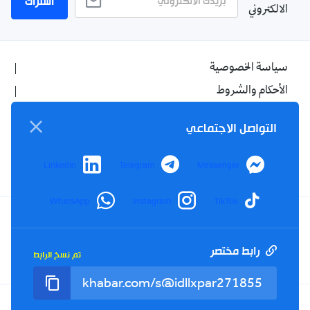
اشتراك
الالكتروني
سياسة الخصوصية
الأحكام والشروط
الإشهار
التواصل الاجتماعي
اتصل بنا
من نحن
LinkedIn
Telegram
Messenger
WhatsApp
Instagram
TikTok
Twitter
TikTok
YouTube
Facebook
رابط مختصر
تم نسخ الرابط
RSS
Tel : +213(0)023 31 69 04 - eMail :
info@elkhabar.com