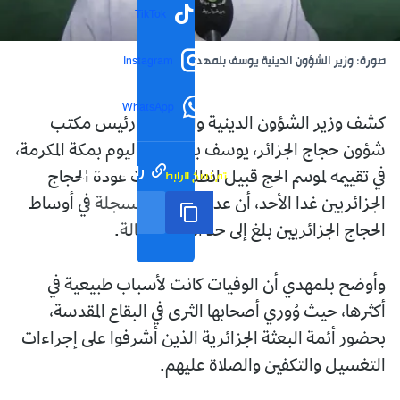
TikTok
صورة: وزير الشؤون الدينية يوسف بلمهدي
Instagram
WhatsApp
كشف وزير الشؤون الدينية والأوقاف ورئيس مكتب
شؤون حجاج الجزائر، يوسف بلمهدي، اليوم بمكة المكرمة،
رابط مختصر
تم نسخ الرابط
في تقييمه لموسم الحج قبيل انطلاق رحلات عودة الحجاج
الجزائريين غدا الأحد، أن عدد الوفيات المسجلة في أوساط
الحجاج الجزائريين بلغ إلى حد الآن 13 حالة.
وأوضح بلمهدي أن الوفيات كانت لأسباب طبيعية في
أكثرها، حيث وُوري أصحابها الثرى في البقاع المقدسة،
بحضور أئمة البعثة الجزائرية الذين أشرفوا على إجراءات
التغسيل والتكفين والصلاة عليهم.